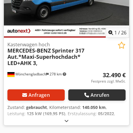
1
/
26
Kastenwagen hoch
MERCEDES-BENZ
Sprinter 317
Aut.*Maxi-Superhochdach*
LED+AHK 3,
32.490 €
Mönchengladbach
278 km
Festpreis zzgl. MwSt.
Anfragen
Anrufen
Zustand:
gebraucht
, Kilometerstand:
140.050 km
,
Leistung:
125 kW (169,95 PS)
, Erstzulassung:
05/2022
,
Kraftstofftyp:
Diesel
, Gesamtgewicht:
3.500 kg
, Farbe:
Blau
,
Getriebetyp:
Automatisch
, Emissionsklasse:
Euro6
, Anzahl
der Sitzplätze:
3
, Gesamtlänge:
6.967 mm
, Gesamtbreite: