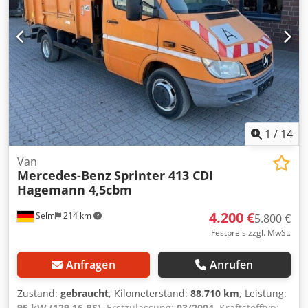
1
/
14
Van
Mercedes-Benz
Sprinter 413 CDI
Hagemann 4,5cbm
4.200 €
Selm
214 km
5.800 €
Festpreis zzgl. MwSt.
Anfragen
Anrufen
Zustand:
gebraucht
, Kilometerstand:
88.710 km
, Leistung:
95 kW (129,16 PS)
, Erstzulassung:
03/2004
, Kraftstofftyp: