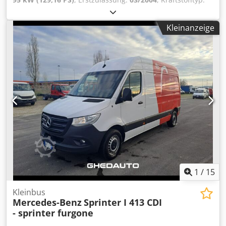
Diesel
, Leergewicht:
3.405 kg
, maximales Ladegewicht:
1.195 kg
, Gesamtgewicht:
4.600 kg
, Achsen-Konfiguration:
Kleinanzeige
4x2
, Radstand:
3.550 mm
, Farbe:
Orange
, Fahrerkabine:
Fahrerhaus
, Getriebetyp:
Automatisch
, Emissionsklasse:
Euro3
, Federung:
Sonstige
, Anzahl der Sitzplätze:
2
,
Gesamtlänge:
5.790 mm
, Ausstattung:
ABS, Klimaanlage,
Traktionskontrolle
, Rechtslenker, Hagemann & Partner HG
4,5 SL 240 Unverbindliches Angebot-Änderungen und
Zwischenverkauf vorbehalten-Verkauf erfolgt unter
Ausschluss jeglicher Gewährleistung-Alle Angaben ohne
Gewähr! Crjdpjwa S Hcefx Ai Tsf
1
/
15
Kleinbus
Mercedes-Benz
Sprinter I 413 CDI
- sprinter furgone