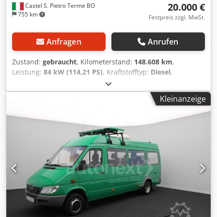
20.000 €
Castel S. Pietro Terme BO
755 km
Festpreis zzgl. MwSt.
Anfragen
Anrufen
Zustand:
gebraucht
, Kilometerstand:
148.608 km
,
Leistung:
84 kW (114,21 PS)
, Kraftstofftyp:
Diesel
,
Gesamtgewicht:
3.300 kg
, maximales Ladegewicht:
1.087
kg
, Erstzulassung:
03/2023
, Emissionsklasse:
Euro6
, Für
Kleinanzeige
Informationen Cedsywi Hzepfx Ai Tjrf