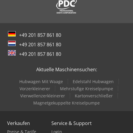
ausdrücklich erwünscht. Alle Angaben sind ohne Gewähr.
Informationen zu erhalten.
Für Irrtümer und fehlerhafte Angaben im Angebot wird
nicht gehaftet. Der Käufer ist verpflichtet sich
selbstständig von Zustand und Ausstattung der Ware
/Fahrzeuge zu überzeugen. Änderungen, Zwischenverkauf
und Irrtümer vorbehalten. - .
+49 201 857 861 80
+49 201 857 861 80
+49 201 857 861 80
Aktuelle Maschinensuchen:
Hubwagen Mit Waage
Edelstahl Hubwagen
Vorzerkleinerer
Mehrstufige Kreiselpumpe
Vierwellenzerkleinerer
Kartonverschließer
Magnetgekuppelte Kreiselpumpe
Verkaufen
Service & Support
Preise & Tarife
Login