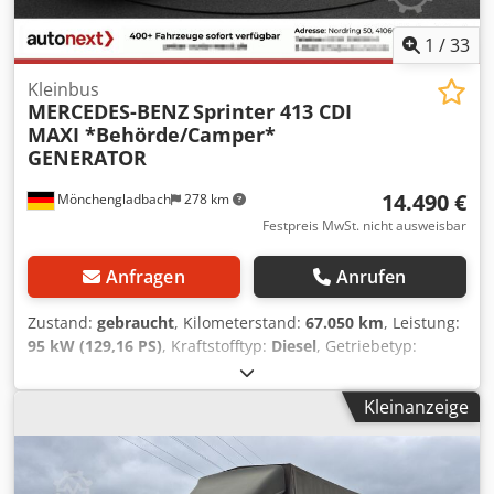
1
/
33
Kleinbus
MERCEDES-BENZ
Sprinter 413 CDI
MAXI *Behörde/Camper*
GENERATOR
14.490 €
Mönchengladbach
278 km
Festpreis MwSt. nicht ausweisbar
Anfragen
Anrufen
Zustand:
gebraucht
, Kilometerstand:
67.050 km
, Leistung:
95 kW (129,16 PS)
, Kraftstofftyp:
Diesel
, Getriebetyp:
Automatisch
, Erstzulassung:
10/2002
, Farbe:
Grün
, Anzahl
der Sitzplätze:
6
, Ausstattung:
ABS, Elektronisches
Kleinanzeige
Stabilitätsprogramm (ESP), Klimaanlage, Standheizung,
Zentralverriegelung
, Interne Fahrzeugnr.: 0739BX ----
Warum autonext? Über 400 sofort verfügbare Pkw &
Nutzfahrzeuge Eine der größten Fahrzeugausstellungen in