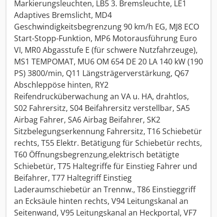
Markierungsleuchten, LB5 3. Bremsleuchte, LE1
Adaptives Bremslicht, MD4
Geschwindigkeitsbegrenzung 90 km/h EG, MJ8 ECO
Start-Stopp-Funktion, MP6 Motorausführung Euro
VI, MR0 Abgasstufe E (für schwere Nutzfahrzeuge),
MS1 TEMPOMAT, MU6 OM 654 DE 20 LA 140 kW (190
PS) 3800/min, Q11 Längsträgerverstärkung, Q67
Abschleppöse hinten, RY2
Reifendrucküberwachung an VA u. HA, drahtlos,
S02 Fahrersitz, S04 Beifahrersitz verstellbar, SA5
Airbag Fahrer, SA6 Airbag Beifahrer, SK2
Sitzbelegungserkennung Fahrersitz, T16 Schiebetür
rechts, T55 Elektr. Betätigung für Schiebetür rechts,
T60 Öffnungsbegrenzung,elektrisch betätigte
Schiebetür, T75 Haltegriffe für Einstieg Fahrer und
Beifahrer, T77 Haltegriff Einstieg
Laderaumschiebetür an Trennw., T86 Einstieggriff
an Ecksäule hinten rechts, V94 Leitungskanal an
Seitenwand, V95 Leitungskanal an Heckportal, VF7