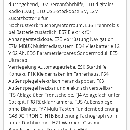
durchgehend, E07 Berganfahrhilfe, E1D digitales
Radio (DAB), E1U USB-Steckdose 5 V, E2M
Zusatzbatterie für
Nachrüstverbraucher,Motorraum, E36 Trennrelais
bei Batterie zusätzlich, E57 Elektrik für
Anhängersteckdose, E7B Vorrüstung Navigation,
E7M MBUX Multimediasystem, ED4 Vliesbatterie 12
V 92 Ah, ED5 Parametrierbares Sondermodul, EE5
Ultracap
Verriegelung Automatgetriebe, ES0 Starthilfe
Kontakt, F1K Kleiderhaken im Fahrerhaus, F64
Außenspiegel elektrisch heranklappbar, F68
Außenspiegel heizbar und elektrisch verstellbar,
FF5 Ablage über Frontscheibe, FJ4 Ablagefach unter
Cockpit, FR8 Rückfahrkamera, FU5 Außenspiegel
ohne Blinker, FY7 Multi-Tasten Funkfernbedienung,
G43 9G-TRONIC, H1B Bedienung Tachograph vorn
unter Dachhimmel, H21 Wärmed. Glas mit
Bandfilter an der Frontscheibe, HH4