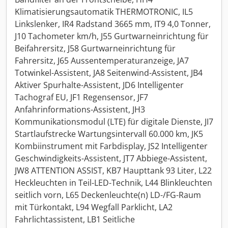
Klimatisierungsautomatik THERMOTRONIC, IL5
Linkslenker, IR4 Radstand 3665 mm, IT9 4,0 Tonner,
J10 Tachometer km/h, J55 Gurtwarneinrichtung für
Beifahrersitz, J58 Gurtwarneinrichtung für
Fahrersitz, J65 Aussentemperaturanzeige, JA7
Totwinkel-Assistent, JA8 Seitenwind-Assistent, JB4
Aktiver Spurhalte-Assistent, JD6 Intelligenter
Tachograf EU, JF1 Regensensor, JF7
Anfahrinformations-Assistent, JH3
Kommunikationsmodul (LTE) für digitale Dienste, JI7
Startlaufstrecke Wartungsintervall 60.000 km, JK5
Kombiinstrument mit Farbdisplay, JS2 Intelligenter
Geschwindigkeits-Assistent, JT7 Abbiege-Assistent,
JW8 ATTENTION ASSIST, KB7 Haupttank 93 Liter, L22
Heckleuchten in Teil-LED-Technik, L44 Blinkleuchten
seitlich vorn, L65 Deckenleuchte(n) LD-/FG-Raum
mit Türkontakt, L94 Wegfall Parklicht, LA2
Fahrlichtassistent, LB1 Seitliche