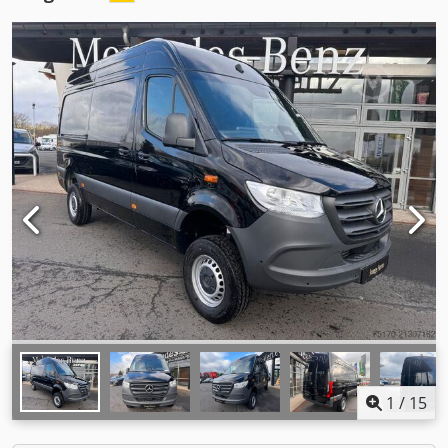
1
/
15