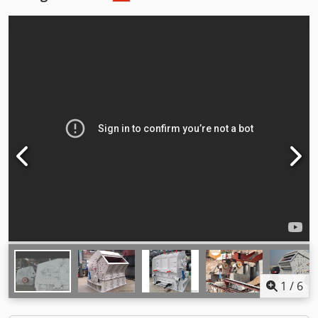
1
/
6