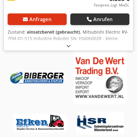
Festpreis zzgl. MwSt.
Anfragen
Anrufen
Zustand:
einsatzbereit (gebraucht)
, Mitsubishi Electric RV-
7FM-D1-S15 Industrie Roboter SN: FG606002R - kleine
Beschädigung am Luftanschluss,gebraucht, guter
Erhaltungszustand, 100% funktionsfähig, Lieferumfang
gem. Fotos ACHTUNG: Kosten für Verpackung und Versand
bitte separat anfragen! ATTENTION: Please enquire for
charges for packing and transport separately! - Die
folgenden Komponenten sind ebenfalls in unserem Shop
erhältlich: Steuerung (Controller) "Mitsubishi CR750-
07VD1-1-S15" / Anschlusskabel "BKO-FA0741H05-D" /
Anschlusskabel "BKO-FA0739H05-D" Djdpfox Dw Nzex
Aknsck