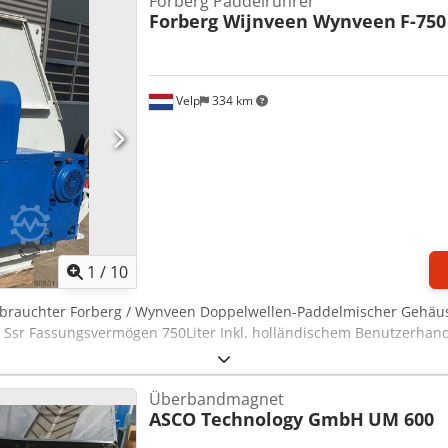
Forberg Paddelrührer
Forberg Wijnveen Wynveen
F-750
Velp
334 km
1
/
10
ebrauchter Forberg / Wynveen Doppelwellen-Paddelmischer Gehäuse
d Ssr Fassungsvermögen 750Liter Inkl. holländischem Benutzerha
Überbandmagnet
ASCO Technology GmbH
UM 600