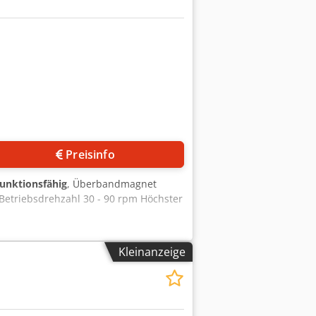
Mehr Bilder anfragen
Preisinfo
funktionsfähig
, Überbandmagnet
Betriebsdrehzahl 30 - 90 rpm Höchster
Kleinanzeige