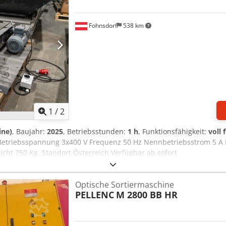
Fohnsdorf
538 km
1
/
2
ine)
, Baujahr:
2025
, Betriebsstunden:
1 h
, Funktionsfähigkeit:
voll 
Betriebsspannung 3x400 V Frequenz 50 Hz Nennbetriebsstrom 5 A 
ht 750 Kg. Standort Österreich Verfügbar ab sofort
Optische Sortiermaschine
PELLENC
M 2800 BB HR