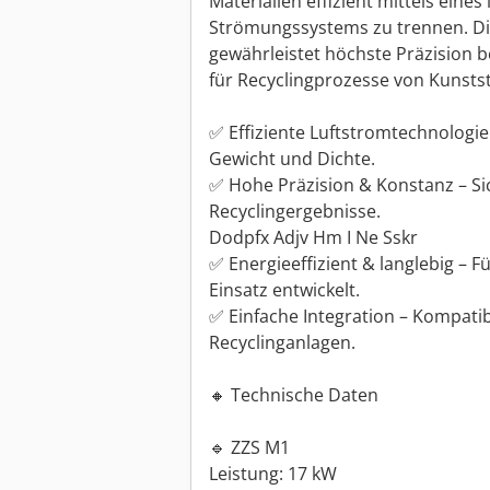
Materialien effizient mittels eines
Strömungssystems zu trennen. Die
gewährleistet höchste Präzision b
für Recyclingprozesse von Kunsts
✅ Effiziente Luftstromtechnologie 
Gewicht und Dichte.
✅ Hohe Präzision & Konstanz – Sic
Recycling­ergebnisse.
Dodpfx Adjv Hm I Ne Sskr
✅ Energieeffizient & langlebig – F
Einsatz entwickelt.
✅ Einfache Integration – Kompati
Recyclinganlagen.
🔸 Technische Daten
🔹 ZZS M1
Leistung: 17 kW