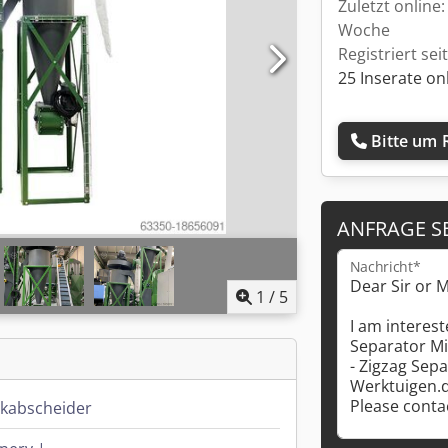
Zuletzt online:
Woche
Registriert sei
25 Inserate on
Bitte um 
ANFRAGE S
Nachricht*
1
/
5
ckabscheider