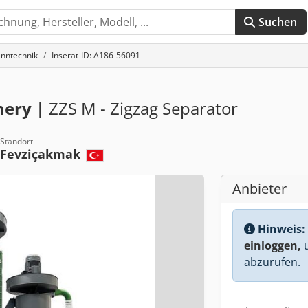
Suchen
enntechnik
Inserat-ID: A186-56091
nery |
ZZS M - Zigzag Separator
Standort
Fevziçakmak
Anbieter
Hinweis:
einloggen,
u
abzurufen.