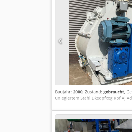
Baujahr:
2000
, Zustand:
gebraucht
, G
unlegiertem Stahl Dkedpfxog Rpf Aj A