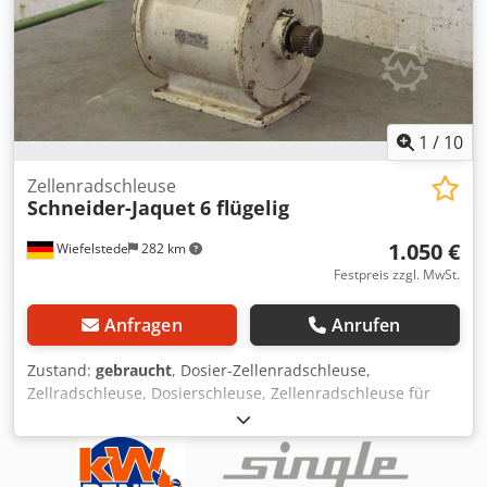
1
/
10
Zellenradschleuse
Schneider-Jaquet
6 flügelig
1.050 €
Wiefelstede
282 km
Festpreis zzgl. MwSt.
Anfragen
Anrufen
Zustand:
gebraucht
, Dosier-Zellenradschleuse,
Zellradschleuse, Dosierschleuse, Zellenradschleuse für
Förderschnecke, Transportschnecke, Schneckenförderer,
Fördertechnik, Rohrförderschnecke -Hersteller: Schneider-
Jaquet, Zellenradschleuse -Einlauföffnung: Ø 147 mm -
Auslass: 180 x 90 mm -Welle: Ø 25 x 45 mm -Höhe