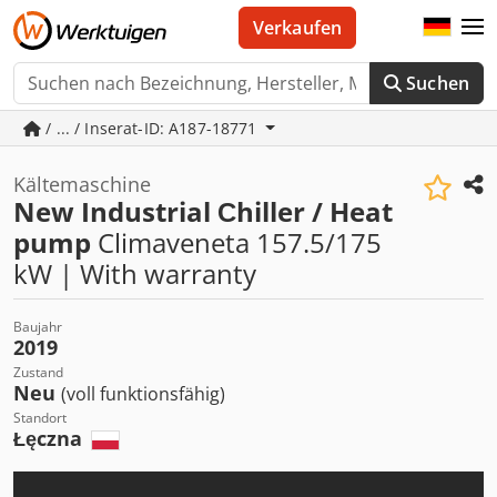
Verkaufen
Suchen
/ ... / Inserat-ID: A187-18771
Kältemaschine
New Industrial Сhiller / Heat
pump
Climaveneta 157.5/175
kW | With warranty
Baujahr
2019
Zustand
Neu
(voll funktionsfähig)
Standort
Łęczna