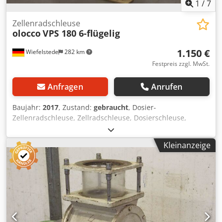
1
/
7
Zellenradschleuse
olocco
VPS 180 6-flügelig
1.150 €
Wiefelstede
282 km
Festpreis zzgl. MwSt.
Anfragen
Anrufen
Baujahr:
2017
, Zustand:
gebraucht
, Dosier-
Zellenradschleuse, Zellradschleuse, Dosierschleuse,
Zellenradschleuse für Förderschnecke, Transportschnecke,
Schneckenförderer, Fördertechnik, Rohrförderschnecke -
Kleinanzeige
Hersteller: olocco, Zellenradschleuse Typ VPS 180 -
Einlauföffnung: Ø 120 mm -Auslass: 150 x 115 mm -Welle:
Ø 25 x 60 mm -Abmessungen: 320/250/H245 mm -Gewicht:
27 kg Djdpfxoh Ay R Eo Ai Tock