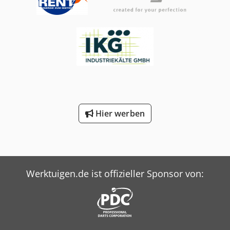
Wellenachse: 140 mm Dodpfx Aeha Hvyei Tjck -Anzahl: 3x
Zellenradschleuse vorhanden -Preis: pro Stück -
Abmessungen: 380/250/H430 mm -Gewicht: 38 kg
Hier werben
Werktuigen.de ist offizieller Sponsor von: