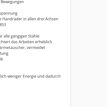
en Bewegungen
chspannung
e Handräder in allen drei Achsen
 853
r alle gängigen Stähle
htert das Arbeiten erheblich
Wärmetauscher, vermeidet
stung
ik
blich weniger Energie und dadurch