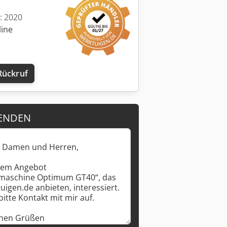
t: 2020
line
Rückruf
ENDEN