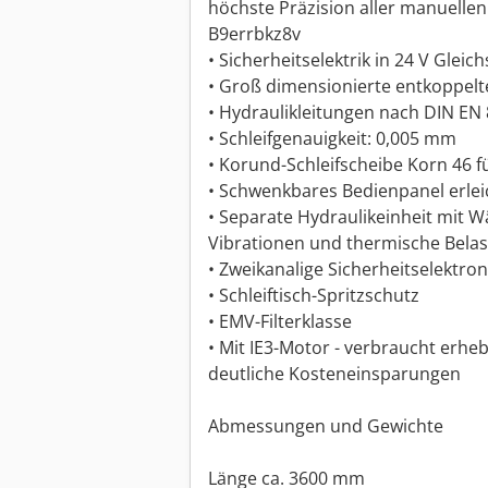
höchste Präzision aller manuell
B9errbkz8v
• Sicherheitselektrik in 24 V Glei
• Groß dimensionierte entkoppelt
• Hydraulikleitungen nach DIN EN
• Schleifgenauigkeit: 0,005 mm
• Korund-Schleifscheibe Korn 46 fü
• Schwenkbares Bedienpanel erleic
• Separate Hydraulikeinheit mit 
Vibrationen und thermische Bela
• Zweikanalige Sicherheitselektron
• Schleiftisch-Spritzschutz
• EMV-Filterklasse
• Mit IE3-Motor - verbraucht erhe
deutliche Kosteneinsparungen
Abmessungen und Gewichte
Länge ca. 3600 mm