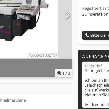
Registriert sei
25 Inserate on
Bitte um 
ANFRAGE S
Nachricht*
1
/
3
chleifmaschine