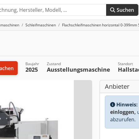
Suchen
gmaschinen
Schleifmaschinen
Flachschleifmaschinen horizontal 0-399mm 
Baujahr
Zustand
Standort
achen
2025
Ausstellungsmaschine
Hallst
Anbieter
Hinweis:
einloggen,
u
abzurufen.