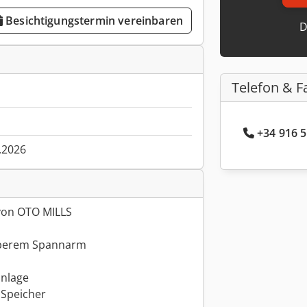
Besichtigungstermin vereinbaren
D
Telefon & F
+34 916 5
.2026
 von OTO MILLS
oberem Spannarm
anlage
 Speicher