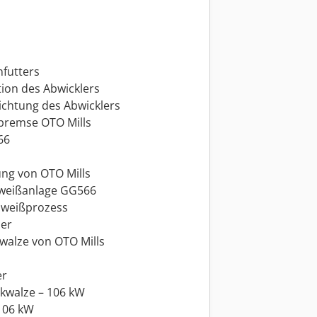
futters
tion des Abwicklers
ichtung des Abwicklers
nbremse OTO Mills
66
ung von OTO Mills
weißanlage GG566
hweißprozess
der
walze von OTO Mills
er
kwalze – 106 kW
106 kW