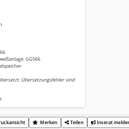
m
566
weißanlage: GG566
alspeicher
übersetzt. Übersetzungsfehler sind
n
uckansicht
Merken
Teilen
Inserat melde