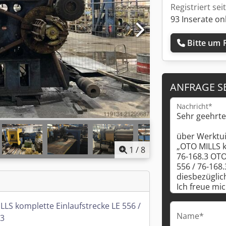
Registriert sei
93 Inserate on
Bitte um 
ANFRAGE S
Nachricht*
1
/
8
LLS komplette Einlaufstrecke LE 556 /
Name*
.3