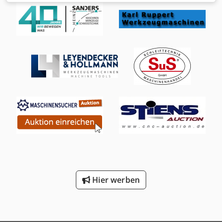
Gewicht: 1.084 kg Traglast: 120 kg Kuka Steuerung KRC4
Baujahr 2014 Gewicht 163 kg Software KSS 8.5.4 Kuka
TouchPad KCP4 Kuka Verbindungsleitungen ä22726
Hier werben