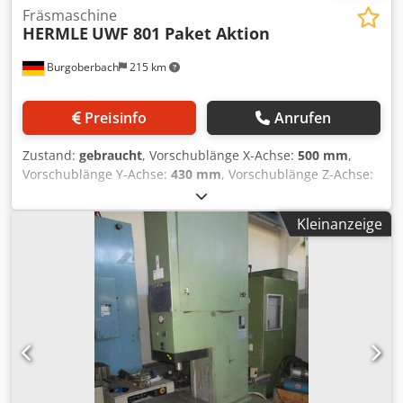
Fräsmaschine
HERMLE
UWF 801 Paket Aktion
Burgoberbach
215 km
Preisinfo
Anrufen
Zustand:
gebraucht
, Vorschublänge X-Achse:
500 mm
,
Vorschublänge Y-Achse:
430 mm
, Vorschublänge Z-Achse:
400 mm
, Zum Verkauf steht ein Paket von insgesamt 4
Baugleichen Hermle UWF 801 Fräsmaschinen 2 der
Kleinanzeige
Maschinen haben kleine Defekte, die Repariert werden
müssten die anderen beiden sind voll funktionsfähig.
Angeboten wird ein Komplettpaket, es können aber auch
einzelne Maschine zum normalpreis verkauft werden.
Technische Daten: x-Weg: 500 mm y-Weg: 430 mm z-Weg:
400 mm Spindelaufnahme ISO: SK40 Spindelkopf
schwenkbar links und rechts: re/li = 90° ° Pinolenhub
vertikal: 80 mm Drehzahlbereich: 40 - 2000 / 18 step U/min
Vorschub: X+Y: 4 - 1600 steples mm/min Vorschub: Z: 4 -
1000 steples mm/min Eilgang: X+Y: 1,6 iund Z: 1 m/min