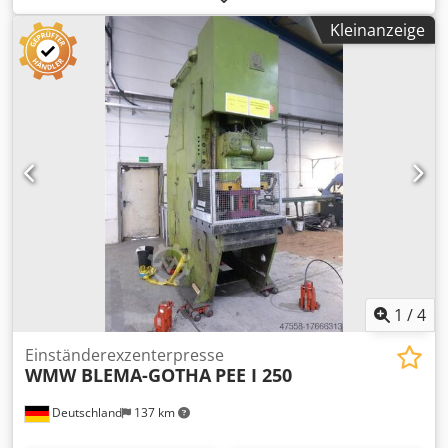
180 mm Stößelfläche 1000 x 700 mm Stößelbohrungen x
Kleinanzeige
Tiefe 50 mm Hubzahl 85 Hub/min Zapfenloch (Tiefe x
Durchmesser) 85 x 50 mm Aufspannuten 22 DIN 650 Form
diagonal Anzahl der Spannuten 2 Blechbreite 400 mm
Blechlänge 1000 mm Raumbedarf ca. 3,0 x 3,0 x 3,0 m
Maschinengewicht ca. 8 t Gesamtleistungsbedarf 30,2 kW
Dkjdefn Apzjpfx Aprjr - Hubfeineinstellung -
Schnittschlagdämpfung - Ölabsaugung - 2 Zylinder -
Walzenvorschub von Dreher, Typ WAV, Steuerung
PMS3000 von Dreher - Schallschutzkabine - Maschine
wurde 2001 überholt und mit neuer Steuerung SIEMENS
SIMATIC OP17 ausgestattet
1
/
4
Einständerexzenterpresse
WMW BLEMA-GOTHA
PEE I 250
Deutschland
137 km