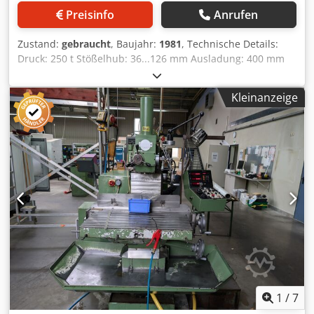
Preisinfo
Anrufen
Zustand:
gebraucht
, Baujahr:
1981
, Technische Details:
Druck: 250 t Stößelhub: 36...126 mm Ausladung: 400 mm
Stößelverstellung: 110 mm Stößelspannfläche: 630 x 500 x
100 mm Einbauhöhe: 400 mm Tischgröße: 1000 x 750 x 100
Kleinanzeige
mm Dkodpfx Aeu Nfkleprjr Tischhöhe über Flur: 1000 mm
Gesamtleistungsbedarf: 23,0 kW Maschinengewicht ca.:
13,5 t Abmessungen Schaltschrank LxBxH: 1,1 x 0,7 x 1,3 m
Abmessung Maschine ca. LxBxH: 3,0 x 1,3 x 3,3 m weitere
Merkmale: - Bedienung über 2-Hand Bedienständer mit
Fußpedal - 4 Fußplatten Ø 220mm *
1
/
7