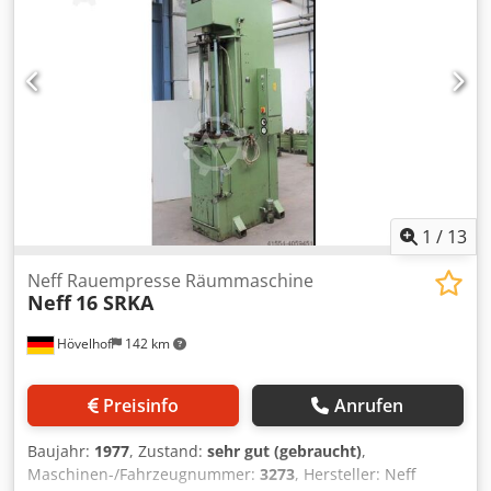
automatischer Drahteinfädelung U- / V- Achse: 120 / 120
mm Generator: 45 Ampere Schneiden im Wasserbad
Kühler Sie eignet sich ideal für präzise EDM-Arbeiten und
wurde laut Verkäufer fachmännisch demontiert und
laufend betriebssicher gewartet.
1
/
13
Neff Rauempresse Räummaschine
Neff
16 SRKA
Hövelhof
142 km
Preisinfo
Anrufen
Baujahr:
1977
, Zustand:
sehr gut (gebraucht)
,
Maschinen-/Fahrzeugnummer:
3273
, Hersteller: Neff