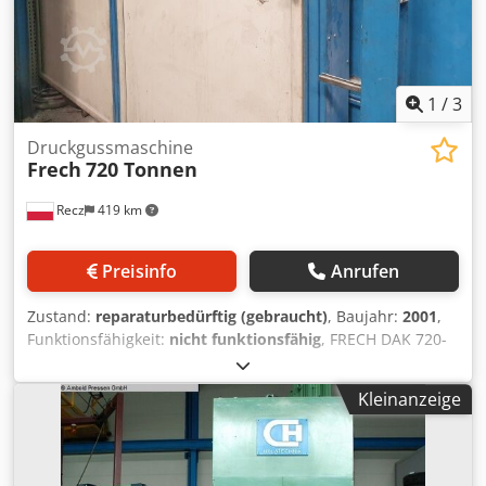
1
/
3
Druckgussmaschine
Frech
720 Tonnen
Recz
419 km
Preisinfo
Anrufen
Zustand:
reparaturbedürftig (gebraucht)
, Baujahr:
2001
,
Funktionsfähigkeit:
nicht funktionsfähig
, FRECH DAK 720-
71 RC Die-Casting Machine, used Machine number 440403,
clamping force 8000 kN, clamping stroke 825 mm, ejection
Kleinanzeige
force 364 kN, ejection stroke 180 mm, mould height 350 to
1000 mm, clamping platens 1300 x 1300 mm, column
distance 825 mm, column diameter 180 mm, casting force
max. 713 kN, casting stroke 600 mm, casting piston