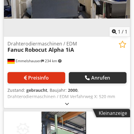
1
/
1
Drahterodiermaschinen / EDM
Fanuc
Robocut Alpha 1iA
Emmelshausen
234 km
Preisinfo
Anrufen
Zustand:
gebraucht
, Baujahr:
2000
,
Drahterodiermaschinen / EDM Verfahrweg X: 520 mm
Verfahrweg Y: 370 mm Verfahrweg Z: 310 mm max.
Werkstückgröße X: 790 mm max. Werkstückgröße Y: 730
Kleinanzeige
mm max. Werkstückgröße Z: 300 mm max.
Werkstückgewicht: 1000 kg Tischgröße X: 600 mm
Tischgröße Y: 400 mm Dkjdpfsyk H Egex Aprjr mit