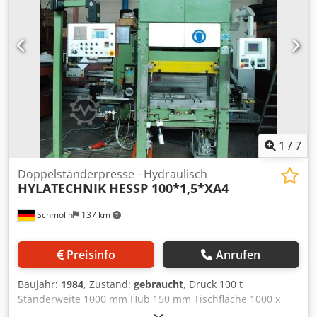
diameter 70 to 120 mm, casting volume Dsdpfx Aowc
Tdzsprskr 1539 to 4523 cm³, operating pressure 160 bar,
drive motor 45 kW, with dosing furnace MELTEC AVDF
1200/5000, year 2017, serial number system, as spare
parts donor Technical attributes dimensions (l x w x h)
approx. 8000 x 7500 x 3500 mm weight approx. 36000 kg
year of construction 2001
1
/
7
Doppelständerpresse - Hydraulisch
HYLATECHNIK
HESSP 100*1,5*XA4
Schmölln
137 km
Preisinfo
Anrufen
Baujahr:
1984
, Zustand:
gebraucht
, Druck 100 t
Ständerweite 1000 mm Hub 150 mm Tischfläche 1000 x
700 mm Entfernung Tisch/Stößel 500 mm Ziehkissenhub