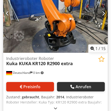
der bei Auftreffen auf das Werkstück automatisch einsetzt.
Ausstattung: - elektrische Zweihandsteuerung STE 325-10-
3/4" - Betriebsanleitung vorhanden
1
/
15
Industrieroboter Roboter
Kuka KUKA
KR120 R2900 extra
Deutschland
0 km
Preisinfo
Anrufen
Zustand:
gebraucht
, Baujahr:
2014
, Industrieroboter
Roboter Hersteller: Kuka Typ: KR120 R2900 extra Baujahr:
2014 Reichweite: 2.896 mm Dsdpfxoxp Nvqj Aprskr