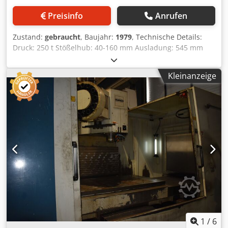
Preisinfo
Anrufen
Zustand:
gebraucht
, Baujahr:
1979
, Technische Details:
Druck: 250 t Stößelhub: 40-160 mm Ausladung: 545 mm
Stößelverstellung: 110 mm Dkjdpfou Nfinsx Aprer
Tischgröße: 1250x800x100 mm Größte Entfernung
Kleinanzeige
zwischen Tisch u. Stößel: 670 mm Ziehkraft: 16 to
Tischhöhe über Flur: 1000 mm Stößelspannfläche:
900x670x100 mm Durchgang zwischen den Ständern:
500x400 mm Gesamtleistungsbedarf: 23 kW
Maschinengewicht ca.: 16,6 t Abmessungen Maschine:
2,8x1,4x3,7 m Abmessungen Schaltschrank LxBxH:
1,15x0,6x2,1 m Ziehvorrichtung: Auswerfer- und
Gegenhalterkraft je 16t Tischgröße mit 4x T-Nuten parallel
verlaufend (1250x800x100mm) Stößelplatte mit 4x T-Nuten
strahlförmig verlaufend Zubehör: - Stahlplatte
1170x860x80mm *
1
/
6