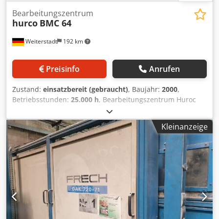
Bearbeitungszentrum
hurco
BMC 64
Weiterstadt
192 km
Preisinfo
Anrufen
Zustand:
einsatzbereit (gebraucht)
, Baujahr:
2000
,
Betriebsstunden:
25.000 h
, Bearbeitungszentrum Huroc
BMC 64 Kein IKZ Spähneförder Kühlmittelwanne
Spindelaufnahme SK 40 DIN 69871 Dodpfep I Hanex Aprskr
Kleinanzeige