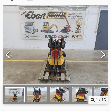
1
/
15