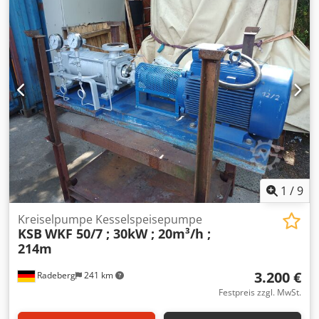
Spindelbohrung 160 mm Leistung Spindel 40 kW Bettbreite
800 mm Spindelaufnahme 6 Mk Werkstückgewicht 3500
Drehzahl 800 Rpm Vorschub X - Achse 10000 mm/min.
Vorschub Z- Achse 10000 mm/min.
1
/
9
Kreiselpumpe Kesselspeisepumpe
KSB
WKF 50/7 ; 30kW ; 20m³/h ;
214m
3.200 €
Radeberg
241 km
Festpreis zzgl. MwSt.