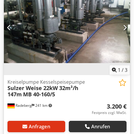
Herstellung von kurzen, langen Nudeln und Bandnudeln
aus Teig. Einsatzgebiet ist die mittelgroße Pasta-
Produktion sowie die Zuführung von Teigbändern zu
Schneid- oder Nestermaschinen. Alle mit dem Teig in
Kontakt kommenden Teile sowie die gesamte Konstruktion
bestehen aus Edelstahl. Rührwerke und Schnecke sind zur
Reinigung leicht demontierbar. Im Lieferumfang ist ein
automatischer Abschneider mit komplettem Messersatz
enthalten. Zusätzlich habe ich ein neues Set zur
Herstellung von Penne-Nudeln zum Verkauf (2200 €).
Dcodpfsw Av Snex Ap Isk
1
/
3
Kreiselpumpe Kesselspeisepumpe
Sulzer Weise 22kW 32m³/h
147m
MB 40-160/5
3.200 €
Radeberg
241 km
Festpreis zzgl. MwSt.
Anfragen
Anrufen