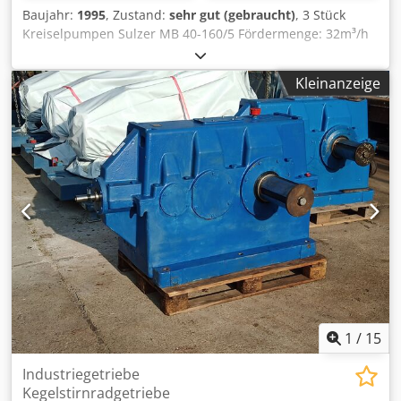
Baujahr:
1995
, Zustand:
sehr gut (gebraucht)
, 3 Stück
Kreiselpumpen Sulzer MB 40-160/5 Fördermenge: 32m³/h
Djdpfx Aed Sybpop Iock Förderhöhe: 147m max.
Temperatur: 130°C DIchtung: Gleitringdichtung mit
Kleinanzeige
Sperrwasser Antriebsleistung: Siemens 22kW Drehzahl:
2950 U/min ! Preis pro Stück !
1
/
15
Industriegetriebe
Kegelstirnradgetriebe