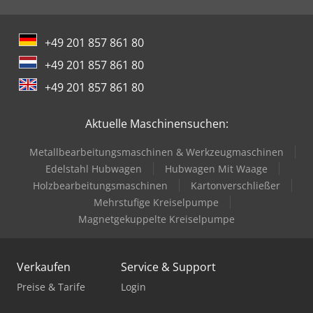
der inneren Luftfeuchtigkeit Instrumentierung zur
Überwachung der Trocknungs- und Temperaturzeiten,
gesteuert über einen CE-konformen Schaltschrank mit
+49 201 857 861 80
programmierbarer, digitaler Elektronik 25 Rahmen aus
+49 201 857 861 80
Tannenholz (600 x 1200 mm) mit Polyestergewebe und
Aluminium-Abschlussleisten 1 Edelstahlwagen auf Rollen
+49 201 857 861 80
Technische Daten Spannung: 400 V – Dreiphasig
Gesamtleistung: ca. 5 kW Abmessungen Tiefe: 1000 mm (+
Aktuelle Maschinensuchen:
300 mm vor der Tür) Breite: 1670 mm Höhe: 2260 mm (+
400 mm Feuchtigkeitsabsauger)
Metallbearbeitungsmaschinen & Werkzeugmaschinen
Edelstahl Hubwagen
Hubwagen Mit Waage
Holzbearbeitungsmaschinen
Kartonverschließer
Mehrstufige Kreiselpumpe
Magnetgekuppelte Kreiselpumpe
Verkaufen
Service & Support
Preise & Tarife
Login