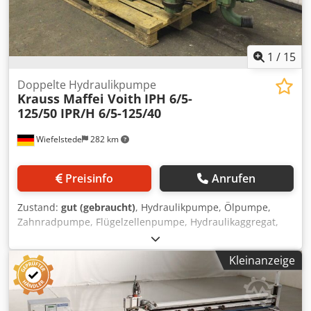
1
/
15
Doppelte Hydraulikpumpe
Krauss Maffei Voith
IPH 6/5-
125/50 IPR/H 6/5-125/40
Wiefelstede
282 km
Preisinfo
Anrufen
Zustand:
gut (gebraucht)
, Hydraulikpumpe, Ölpumpe,
Zahnradpumpe, Flügelzellenpumpe, Hydraulikaggregat,
Doppelte Hydraulikpumpe Dcsdpsg Avqcjfx Ap Iek -
Doppelte Hydraulikpumpe: aus Spritzgießmaschine KHS
Kleinanzeige
Krauss Maffei KM 1000-5000A -Pumpe 1: Voith Typ IPH 6/5-
125/50 300 bar -Pumpe 2: Voith Typ IPR/H 6/5-125/40
210/300 bar -Antrieb: Loher 75 kW 1500 U/min -
Einzelkomponenten: Filter/Ventile siehe Fotos -