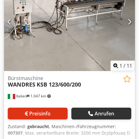
Abmessungen: 2285/800/H900 mm -Gewicht: 1132 kg
1
/
11
Bürstmaschine
WANDRES
KSB 123/600/200
Italien
1.047 km
Preisinfo
Anrufen
Zustand:
gebraucht
, Maschinen-/Fahrzeugnummer:
007307
, Max. verarbeitbare Breite: 3200 mm Dcjdpfouaq D