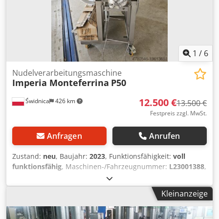
Gewicht: ca. kg Der Kühler wurde technisch geprüft und ist
voll funktionsfähig
1
/
6
Nudelverarbeitungsmaschine
Imperia Monteferrina
P50
12.500 €
Świdnica
426 km
13.500 €
Festpreis zzgl. MwSt.
Anfragen
Anrufen
Zustand:
neu
, Baujahr:
2023
, Funktionsfähigkeit:
voll
funktionsfähig
, Maschinen-/Fahrzeugnummer:
L23001388
,
Gesamtgewicht:
208 kg
, Fassungsvermögen des Behälters:
14 l
, Art der Kühlung:
Wasser
, Eingangsspannung:
380 V
,
Kleinanzeige
Halbindustrielle Maschine zum Mischen von Teig und
Pressen von Pasta aus jeder Art von Pastamehl und
Hartweizengrieß. Die Maschine ist geeignet für die