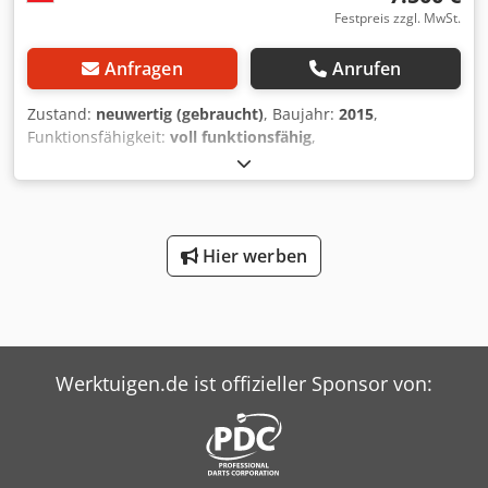
Festpreis zzgl. MwSt.
Anfragen
Anrufen
Zustand:
neuwertig (gebraucht)
, Baujahr:
2015
,
Funktionsfähigkeit:
voll funktionsfähig
,
Maschinen-/Fahrzeugnummer:
13/15
, Ausstattung:
Dokumentation/Handbuch
, TROCKNER FÜR FRISCHE
NUDELN, OBST, NÜSSE ESC100 Trockner zur Umlagerung,
Vorbehandlung und Trocknung von kurzen, langen und
gefüllten Teigwaren sowie zur Trocknung von
Hier werben
pasteurisierten Teigen vor einer möglichen Verpackung.
Dodpfxstrd N Eo Ap Isck Trocknungskapazität pro Zyklus:
ca. 100 kg Paneele aus weiß vorlackiertem Blech, mit heiß
eingespritztem Polyurethanschaum isoliert, bieten hohe
thermische Stabilität. Elektrische Heizelemente zur
Werktuigen.de ist offizieller Sponsor von:
Luftheizung (1,2 kW x 3 = 3,6 kW) 500 mm Axialventilator
zur Zwangsluftumwälzung (ca. 1 kW) Elektrischer
Schaltschrank mit PLC-Steuerung zur Einstellung und
Überwachung der Trocknungsphasen 2 Absperrklappen,
gesteuert durch Belimo-Stellantrieb Fühler zur Kontrolle