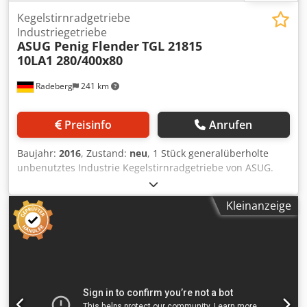
Kegelstirnradgetriebe
Industriegetriebe
ASUG Penig Flender
TGL 21815
10LA1 280/400x80
Radeberg
241 km
Preisinfo
Anrufen
Baujahr:
2016
, Zustand:
neu
, 1 Stück generalüberholte
unbenutztes Industrie Kegelstirnradgetriebe von ASUG.
TGL 21815 Alle Teile vom Getriebe sind erneuert, bis auf
das Gehäuse !!! Klauenkupplung: 800 mm (nur eine Hälfte
Kleinanzeige
verfügbar) Maximales Drehmoment: 27.829 Nm
Djdpfxegwlrde Ap Ijck Übersetzung: i= 1:80 max. Leistung:
51 kW Ölfüllung: 170 kg Drehzahl: n1= 1400 Drehzahl: n2=
17,5 Gewicht: 1450 Kg Wellendurchmesser d1: 65mm
Wellendurchmesser d2: 160 mm Wellenhöhe h1: 500 mm
Gesamthöhe h2: 925mm Länge von Fuß: 1170 mm !!
Getriebe besitzt keinen Ölkühler !!