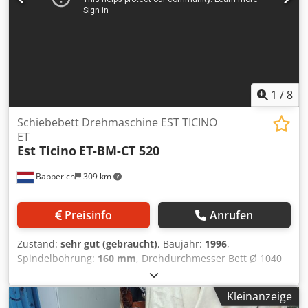
1
/
8
Schiebebett Drehmaschine EST TICINO
ET
Est Ticino
ET-BM-CT 520
Babberich
309 km
Preisinfo
Anrufen
Zustand:
sehr gut (gebraucht)
, Baujahr:
1996
,
Spindelbohrung:
160 mm
, Drehdurchmesser Bett Ø 1040
mm Drehdurchmesser Schlitten 710 mm
Drehdurchmesser Grube Ø 1580 mm Drehlänge 3000/4500
Kleinanzeige
mm Dcedoxtbf Eopfx Ap Iok Grubenlänge 1500 mm