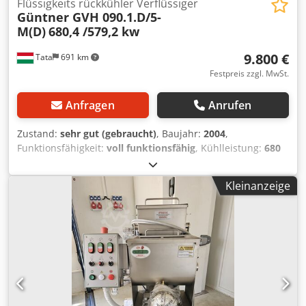
Flüssigkeits rückkühler Verflüssiger
Güntner GVH 090.1.D/5-
M(D)
680,4 /579,2 kw
9.800 €
Tata
691 km
Festpreis zzgl. MwSt.
Anfragen
Anrufen
Zustand:
sehr gut (gebraucht)
, Baujahr:
2004
,
Funktionsfähigkeit:
voll funktionsfähig
, Kühlleistung:
680
kW (924,54 PS)
, Ausstattung:
Kühlaggregat
, Kondensator
Hersteller: Güntner GVH 090.1.D/5-M(D) Baujahr: 2004
Kleinanzeige
Nennleistung 680,4 /579,2 kW Kältemittel: R404
Kältemittelinhalt: 218,9+25 Liter Durchflussmenge:
Temperaturbereich: -50°C- +100°C Maximaler Druck:
Betriebsdruck: 28bar/-1bar (Leistung hängt von den
Nutzungsparametern ab) Anzahl Ventilatoren: 5,
Durchmesser 900 mm, Luftdurchsatz: 162500/131000 m3/h
Motorleistungsaufnahme: 17,60/11,50 kW
Wärmetauscherbereich2 Betriebsgeräusch 52 dB
Dcsdpfxevllxde Ap Isk Länge: mm Höhe: mm Breite: mm