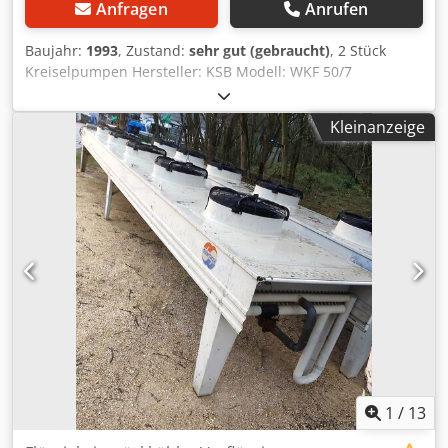
Anfragen
Anrufen
Baujahr:
1993
, Zustand:
sehr gut (gebraucht)
, 2 Stück
Kreiselpumpen Hersteller: KSB Modell: WKF 50/7
Fördermenge: 5,5 l/s (19,8m³/h) Förderhöhe: 214 Meter (
21,4bar) Dcjdpeibwarsfx Ap Isk max. Temperatur: 130°C
Kleinanzeige
Dichtung: Gleitringdichtung mit Sperrwasseranschluss
Elektromotor: VEM Antriebsleistung: 30 kW Drehzahl: 2935
U/min ! Preis pro Stück !
1
/
13