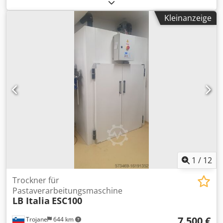
Asx Ap Iek Max. verarbeitbare Stärke: 60 mm
Kleinanzeige
1
/
12
Trockner für
Pastaverarbeitungsmaschine
LB Italia
ESC100
7.500 €
Trojane
644 km