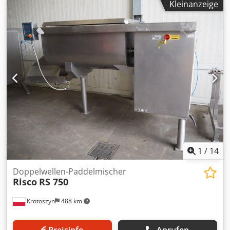
Kleinanzeige
Baujahr: 1988 Kapazität: 200 Liter Abmessungen: 1500 ×
750 × 1350 mm Robuster, industrieller Vakuummischer der
Marke Risco, Modell RS 200 S V, geeignet für das intensive
Mischen von Fleisch und Füllungen unter Unterdruck, was
die Proteinbindung, Struktur und Farbe des Produkts
verbessert. Ausgestattet mit zwei gegenläufigen Wellen mit
Paddeln, die ein gleichmäßiges und schonendes Mischen
ermöglichen, ohne die Struktur des Rohmaterials zu
beschädigen. Komplett aus Edelstahl gefertigt, konzipiert
für den Einsatz in der Lebensmittelindustrie.
1
/
14
Doppelwellen-Paddelmischer
Risco
RS 750
Krotoszyn
488 km
Preisinfo
Anrufen