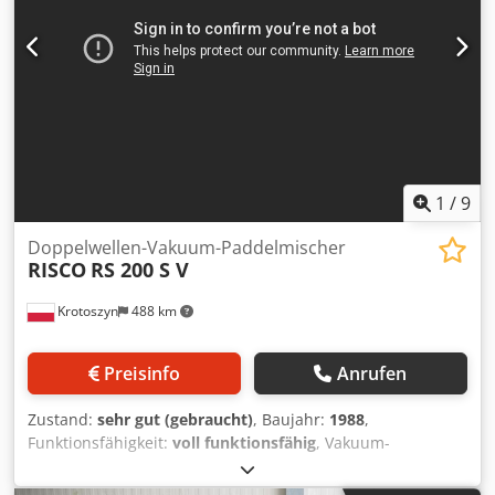
1
/
9
Doppelwellen-Vakuum-Paddelmischer
RISCO
RS 200 S V
Krotoszyn
488 km
Preisinfo
Anrufen
Zustand:
sehr gut (gebraucht)
, Baujahr:
1988
,
Funktionsfähigkeit:
voll funktionsfähig
, Vakuum-
Doppelwellen-Paddelmischer für Fleisch RISCO RS 200 S V
Marke: RISCO Dsdpfx Aksw Iv H Ijvsck Modell: RS 200 S V