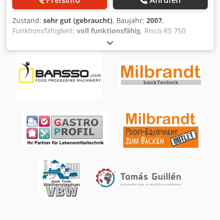
Zustand:
sehr gut (gebraucht)
, Baujahr:
2007
,
Funktionsfähigkeit:
voll funktionsfähig
, Risco RS 750
Doppelwellen-Paddelmischer Hersteller: Risco S.p.A.
Modell: RS 750 Seriennummer: 1205004 Baujahr: 2007
Stromversorgung: 400 V, 3 Phasen, 50 Hz Dedpfxox E Dars
Akvock Leistung: 7,8 kW Kapazität: 750 l Gewicht: 1010 kg
Abmessungen: 2760 × 1170 × 1720 mm Der doppelwellige
Paddelmischer Risco RS 750 ist eine robuste und
zuverlässige Maschine für die industrielle
Lebensmittelproduktion. Ausgestattet mit zwei
gegenläufigen Wellen mit Paddeln sorgt er für eine
intensive, zugleich schonende und gleichmäßige
Durchmischung verschiedenster Massen — ob Fleisch,
Gemüse, Käse oder Süßwaren. Dank des großen
Fassungsvermögens von 750 Litern ist das Gerät optimal
geeignet für mittlere und große Produktionsbetriebe. Die
Konstruktion gewährleistet einen stabilen Betrieb, hohe
Leistung sowie wiederholbare Mischergebnisse. Das Gerät
ist benutzerfreundlich konzipiert und lässt sich einfach in
bestehende Produktionslinien integrieren.