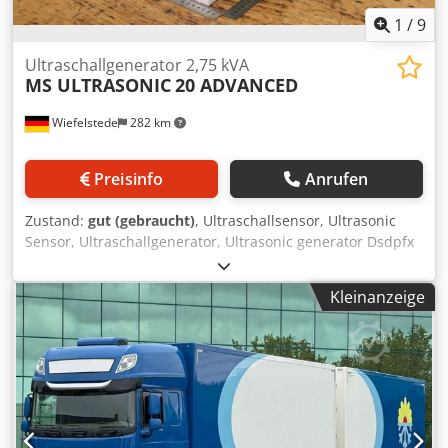
Eigenschaften dar.
1
/
9
Ultraschallgenerator 2,75 kVA
MS ULTRASONIC
20 ADVANCED
Wiefelstede
282 km
Preisinfo
Anrufen
Zustand:
gut (gebraucht)
, Ultraschallsensor, Ultrasonic
Sensor, Ultraschallgenerator, Ultrasonic generator Dsdpfx
Afoxpfa Ss Dokr -Hersteller: MS ULTRASONIC,
Ultraschallgenerator sonxGEN ADVANCED 20 -Typ: 20
Kleinanzeige
ADVANCED .: 7001480 -Leistung: 2,75 kVA -Anzahl: 1x
Generator vorhanden -Abmessung: 360/100/H250 mm -
Gewicht: 8,5 kg