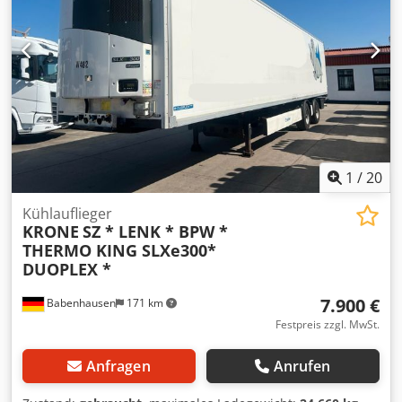
1
/
20
Kühlauflieger
KRONE
SZ * LENK * BPW *
THERMO KING SLXe300*
DUOPLEX *
7.900 €
Babenhausen
171 km
Festpreis zzgl. MwSt.
Anfragen
Anrufen