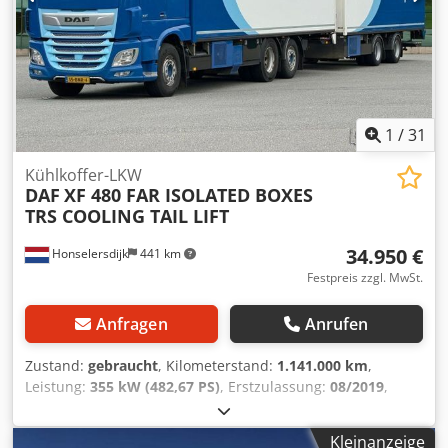
1
/
31
Kühlkoffer-LKW
DAF
XF 480 FAR ISOLATED BOXES
TRS COOLING TAIL LIFT
34.950 €
Honselersdijk
441 km
Festpreis zzgl. MwSt.
Anfragen
Anrufen
Zustand:
gebraucht
, Kilometerstand:
1.141.000 km
,
Leistung:
355 kW (482,67 PS)
, Erstzulassung:
08/2019
,
Kraftstofftyp:
Diesel
, Gesamtgewicht:
27.000 kg
, Achsen-
Konfiguration:
3 Achsen
, Bremsen:
Retarder
, Farbe:
Blau
,
Kleinanzeige