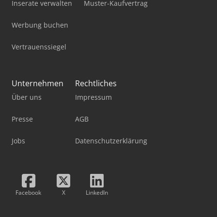
* Tyresize | Third axle: 385/55 R22.5 * Tire tread depth
Inserate verwalten
Muster-Kaufvertrag
outer left | Second axle: 30% * Tire tread depth inner left |
Second axle: 30% * Tire tread depth inner left | Third axle:
Werbung buchen
10% * Tire tread depth outer right |
Vertrauenssiegel
Unternehmen
Rechtliches
Über uns
Impressum
Presse
AGB
Jobs
Datenschutzerklärung
Facebook
X
LinkedIn