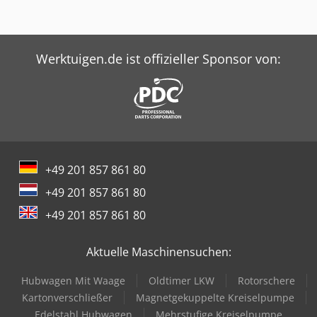
Rollenförderbänder zur Versorgung von 80 Arbeitsplätzen
mit Förderbandantrieb - 1. OG, fünf Rollenförderbänder
zur Abführung von 80 Arbeitsplätzen mit
Förderbandantrieb - 1. OG, Altkartonband zur Abfuhr von
Werktuigen.de ist offizieller Sponsor von:
Kartons mit Förderbandantrieb Inkl. diverse
Gurtförderkurven von Transnorm Eingesetzte
Kartongrößen (LxBxH): max. 800x 600x320mm, min.:
340x120x119mm, max. Gewicht 32kg, Min, 1kg Der
angebotene Preis versteht sich inkl. Schaltschrank,
Steuerung, Lichtschranken, Übergänge, etc, Nicht im Preis
enthalten sind (kann aber gegen Aufpreis erworben
+49 201 857 861 80
werden): die 80 Packtische, 2 Spiralen, Zustand: gut
Verfügbar: ab ca. August 2026, bzw. nach Absprache
+49 201 857 861 80
Standort: Raum Erfurt
+49 201 857 861 80
Aktuelle Maschinensuchen:
Hubwagen Mit Waage
Oldtimer LKW
Rotorschere
Kartonverschließer
Magnetgekuppelte Kreiselpumpe
Edelstahl Hubwagen
Mehrstufige Kreiselpumpe