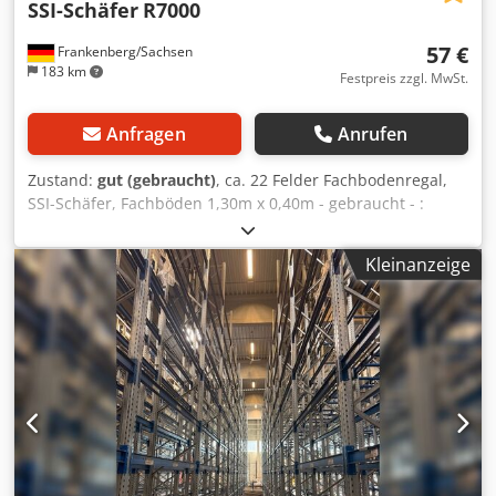
SSI-Schäfer
R7000
57 €
Frankenberg/Sachsen
183 km
Festpreis zzgl. MwSt.
Anfragen
Anrufen
Zustand:
gut (gebraucht)
, ca. 22 Felder Fachbodenregal,
SSI-Schäfer, Fachböden 1,30m x 0,40m - gebraucht - :
Dsdpfx Aiozqzl Ts Ijck Preis ab Standort: 1.250.-€ (netto),
demontiert, verpackt und verladen. Hersteller: SSI-Schäfer
Kleinanzeige
Typ: müsste R7000 sein Baujahr: unbekannt Stecksystem
Fachbodenmaß: ca. 1,30m x 0,40m Rahmenhöhe: ca. 2,28m
30 St. Rahmen 72 St. Fachböden Typ Boden: ZB 9415-
150kg mit Aussteifungstraversen Zustand: gut bis sehr gut
Verfügbar: ab sofort Standort: Leipzig