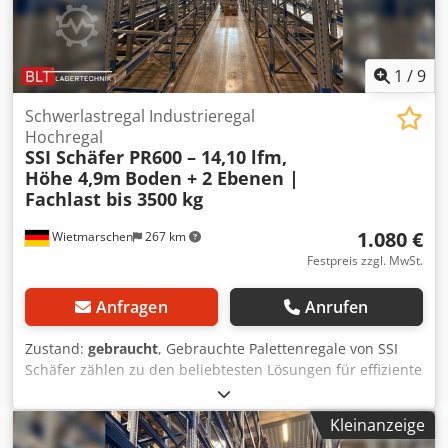
1
/
9
Schwerlastregal Industrieregal
Hochregal
SSI Schäfer PR600 – 14,10 lfm,
Höhe 4,9m
Boden + 2 Ebenen |
Fachlast bis 3500 kg
1.080 €
Wietmarschen
267 km
Festpreis zzgl. MwSt.
Anfragen
Anrufen
Zustand:
gebraucht
, Gebrauchte Palettenregale von SSI
Schäfer zählen zu den beliebtesten Lösungen für effiziente
und sichere Lagerhaltung. Dieses Schwerlastregal-System
ist ideal für Lagerhallen, Industrie- und Logistikbetriebe,
Kleinanzeige
die stabile und langlebige Regale für die Lagerung von