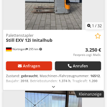
1
/
32
Palettenstapler
Still
EXV 12i Initalhub
3.250 €
Nürtingen
295 km
Festpreis zzgl. MwSt.
Anfragen
Anrufen
Zustand:
gebraucht
, Maschinen-/Fahrzeugnummer:
16512
,
Baujahr:
2018
, Betriebsstunden:
1.374 h
, Tragkraft:
1.200
kg
, Hubhöhe:
3.000 mm
, Lastschwerpunkt:
600 mm
,
Kraftstofftyp:
elektrisch
, Masttyp:
Simplex
, Bauhöhe:
1.940
Kleinanzeige
mm
, Batteriespannung:
24 V
, Gabellänge:
1.200 mm
,
Gesamtgewicht:
595 kg
, 4995529 Chjdpexp Tkrefx Agyja
Seriennummer: F20273J00171 Batteriedaten: 24 Volt