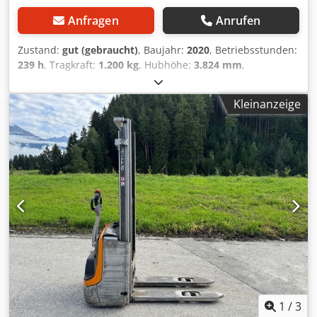
Anfragen
Anrufen
Zustand:
gut (gebraucht)
, Baujahr:
2020
, Betriebsstunden:
239 h
, Tragkraft:
1.200 kg
, Hubhöhe:
3.824 mm
,
Kraftstofftyp:
elektrisch
, Masttyp:
Duplex
, Bauhöhe:
2.465
mm
, Leergewicht:
880 kg
, Kilometerstand:
239 km
,
Kleinanzeige
Elektrischer Hochhubwagen, Marke Still (Deutschland),
Baujahr 2020, Tragfähigkeit 1.200 kg, Hubhöhe 3.824 mm,
Durchfahrtshöhe 2.465 mm, Betriebsstunden: 239, Batterie
Baujahr 2020, automatisches Befüllsystem, ausgestattet
mit externem Ladegerät. Chedpjzqhn Uefx Agyoa
1
/
3