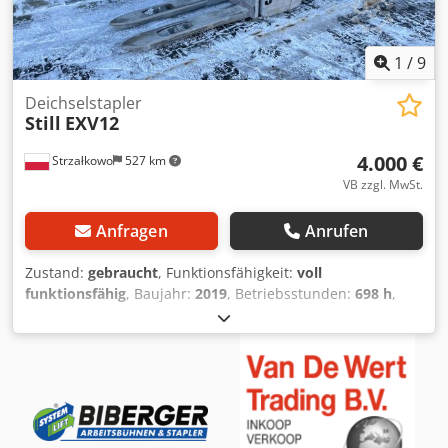
1
/
9
Deichselstapler
Still
EXV12
4.000 €
Strzałkowo
527 km
VB zzgl. MwSt.
Anfragen
Anrufen
Zustand:
gebraucht
, Funktionsfähigkeit:
voll
funktionsfähig
, Baujahr:
2019
, Betriebsstunden:
698 h
,
Tragkraft:
1.200 kg
, Hubhöhe:
2.924 mm
, Kraftstofftyp:
elektrisch
, Masttyp:
Simplex
, Bauhöhe:
1.940 mm
,
Antriebsart:
Elektro
, Deichselstapler Masttyp: Standard
Cedpfxsycadyj Agyjha Zustand: Einsatzbereit und voll
funktionsfähig Zustand Technisch: gut Batterie Volt: 24V