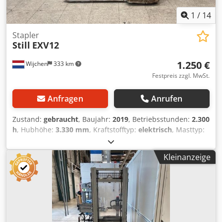
1
/
14
Stapler
Still
EXV12
1.250 €
Wijchen
333 km
Festpreis zzgl. MwSt.
Anfragen
Anrufen
Zustand:
gebraucht
, Baujahr:
2019
, Betriebsstunden:
2.300
h
, Hubhöhe:
3.330 mm
, Kraftstofftyp:
elektrisch
, Masttyp:
Duplex
, Gabellänge:
1.150 mm
, Gesamthöhe:
2.140 mm
,
Gesamtlänge:
1.740 mm
, Gesamtbreite:
810 mm
, Farbe:
Kleinanzeige
Silber
, Leergewicht: 750 kg Hubkapazität: 1.200 kg
Cedpfxjzk H Sfo Agyoha - Baujahr: 2019 - Dokumentation
verfügbar: Ja - CE-Kennzeichnung vorhanden: Ja - CE-
Zertifikat vorhanden: Nein - Seriennummer: F20272V01657
- Betriebsstunden: 2300 - Typ: Mitgänger-Stapler -
Hubkraft: 1200kg - Hubhöhe: 3324mm - Durchfahrtshöhe: