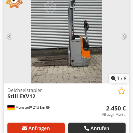
1
/
8
Deichselstapler
Still
EXV12
2.450 €
Münster
213 km
VB zzgl. MwSt.
Anfragen
Anrufen