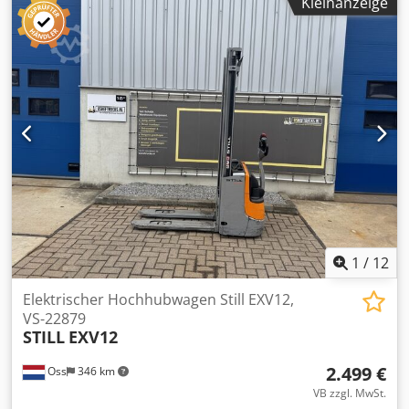
Kleinanzeige
1
/
12
Elektrischer Hochhubwagen Still EXV12,
VS-22879
STILL
EXV12
2.499 €
Oss
346 km
VB zzgl. MwSt.