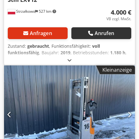
Zertifikat, Nicht-kreidende Bereifung,
4.000 €
Strzałkowo
527 km
VB zzgl. MwSt.
Anfragen
Anrufen
Zustand:
gebraucht
, Funktionsfähigkeit:
voll
funktionsfähig
, Baujahr:
2019
, Betriebsstunden:
1.180 h
,
Tragkraft:
1.200 kg
, Hubhöhe:
2.924 mm
, Kraftstofftyp:
elektrisch
, Masttyp:
Simplex
, Bauhöhe:
1.940 mm
,
Kleinanzeige
Antriebsart:
Elektro
, Deichselstapler Cedeycad Hspfx
Agyjha Masttyp: Standard Zustand: Einsatzbereit und voll
funktionsfähig Zustand Technisch: gut Batterie Volt: 24V