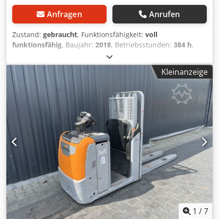
Anfragen
Anrufen
Zustand:
gebraucht
, Funktionsfähigkeit:
voll
funktionsfähig
, Baujahr:
2018
, Betriebsstunden:
384 h
,
Tragkraft:
1.600 kg
, Kraftstofftyp:
elektrisch
, Gabellänge:
2.400 mm
, Antriebsart:
Elektro
,
Kleinanzeige
Niederhubkommissionierer Zustand: Einsatzbereit und voll
funktionsfähig Zustand Technisch: gut Dkodpfoy Si Unox
Akger Batterie Volt: 24V
1
/
7