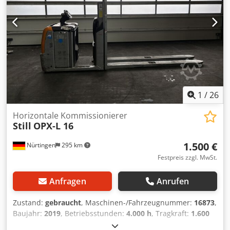
1
/
26
Horizontale Kommissionierer
Still
OPX-L 16
1.500 €
Nürtingen
295 km
Festpreis zzgl. MwSt.
Anfragen
Anrufen
Zustand:
gebraucht
, Maschinen-/Fahrzeugnummer:
16873
,
Baujahr:
2019
, Betriebsstunden:
4.000 h
, Tragkraft:
1.600
kg
, Hubhöhe:
800 mm
, Lastschwerpunkt:
1.200 mm
,