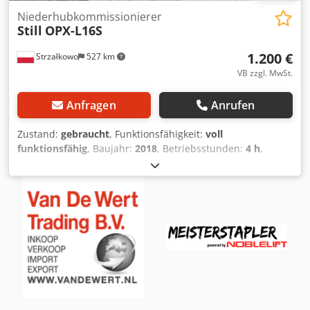
Niederhubkommissionierer
Still
OPX-L16S
1.200 €
Strzałkowo
527 km
VB zzgl. MwSt.
Anfragen
Anrufen
Zustand:
gebraucht
, Funktionsfähigkeit:
voll
funktionsfähig
, Baujahr:
2018
, Betriebsstunden:
4 h
,
Tragkraft:
1.600 kg
, Kraftstofftyp:
elektrisch
, Gabellänge:
1.150 mm
, Antriebsart:
Elektro
,
Niederhubkommissionierer Zustand: Einsatzbereit und voll
funktionsfähig Zustand Technisch: gut Dsdpey Si Uhsfx
Akgskr Batterie Volt: 24V