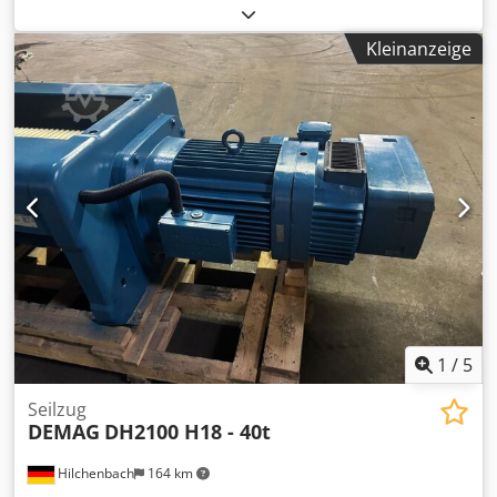
Hilfshub ca. 50.000 kg Credofrlbcepfx Am Hef Spannweite
aktuell ca. 28.000 mm Hakenweg Haupt-/Hilfshub ca.
Kleinanzeige
18.200/19.000 mm Fabrikat SIEMAG Baujahr 1971
Hubklasse H2 Beanspruchungsgruppe B3
Triebwerksgruppe FEM/ISO 2m/M5 Kran ausgerüstet mit: -
hochwertiger Windwerks-Laufkatze - 200 t Haupthub und
50 t Hilfshub - Kabinen- und Funksteuerung -
Doppelbackenbremsen - SIEMENS Antriebsmotoren -
begehbarer Brücke - begehbarer Laufkatze - Seiltrommel
ohne Hakenwanderung
1
/
5
Seilzug
DEMAG
DH2100 H18 - 40t
Hilchenbach
164 km