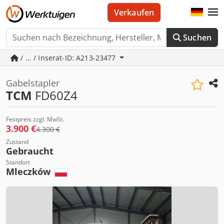
Verkaufen
Suchen
/ ... / Inserat-ID: A213-23477
Gabelstapler
TCM
FD60Z4
Festpreis zzgl. MwSt.
3.900 €
4.300 €
Zustand
Gebraucht
Standort
Mleczków