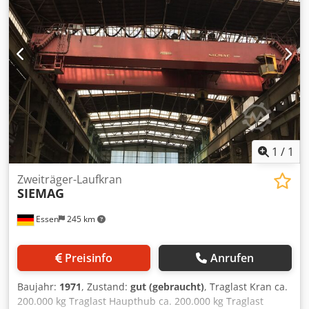
1
/
1
Zweiträger-Laufkran
SIEMAG
Essen
245 km
Preisinfo
Anrufen
Baujahr:
1971
, Zustand:
gut (gebraucht)
, Traglast Kran ca.
200.000 kg Traglast Haupthub ca. 200.000 kg Traglast