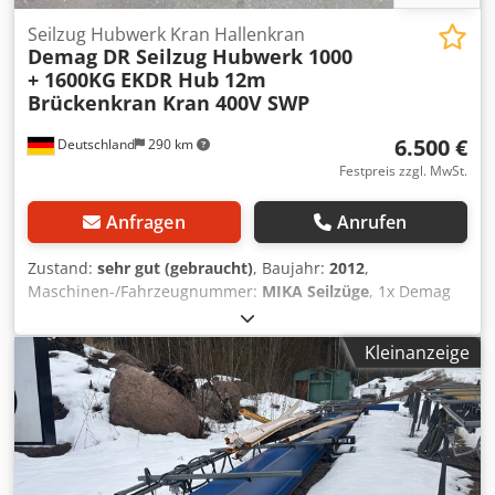
Seilzug Hubwerk Kran Hallenkran
Demag DR Seilzug Hubwerk 1000
+ 1600KG
EKDR Hub 12m
Brückenkran Kran 400V SWP
6.500 €
Deutschland
290 km
Festpreis zzgl. MwSt.
Anfragen
Anrufen
Zustand:
sehr gut (gebraucht)
, Baujahr:
2012
,
Maschinen-/Fahrzeugnummer:
MIKA Seilzüge
, 1x Demag
DR Seilzug Hubwerk Kran Aufgrund der vielen Anfragen -
Preis ist pro Stück !!!! 5 Stück vorhanden, siehe Auflistung:
Kleinanzeige
1x Demag Seilzug EKDR-Pro3 NL1600Kg/1,6to,
Seriennummer 96656002, 4M, Hakenweg/Hub12m !! - 2-
stränig, BJ2015 1x Demag Seilzug EKDR-3 NL1600Kg/1,6to,
Seriennummer 96656701, 2M, Hakenweg/Hub12m !! - 2-
stränig, BJ2015 1x Demag Seilzug EKDR-3 NL1000Kg/1,0to,
Seriennummer 96305549, 4M, Hakenweg/Hub12m !! - 2-