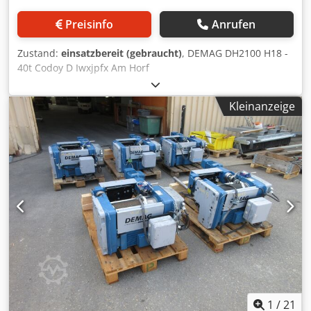
Preisinfo
Anrufen
Zustand:
einsatzbereit (gebraucht)
, DEMAG DH2100 H18 -
40t Codoy D Iwxjpfx Am Horf
Kleinanzeige
1
/
21