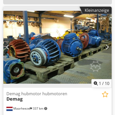
Kleinanzeige
1
/
10
Demag hubmotor hubmotoren
Demag
Maarheeze
337 km