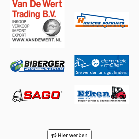
Elektrozug. Technische Daten: Hersteller: Kone
Tragfähigkeit: 5,0 Tonnen Spannweite: 12 m Antrieb:
elektrisch Elektrozug inklusive Crodpfx Amsywldpo Hof
Besichtigung nach Vereinbarung. 📞 Für weitere
Informationen rufen Sie bitte an.
Hier werben