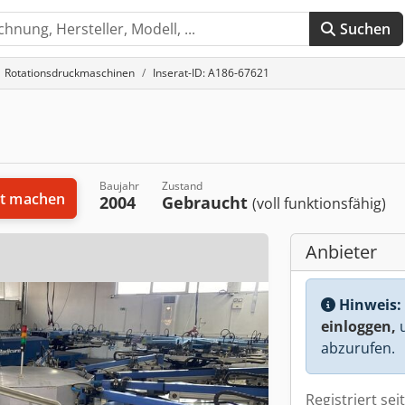
Suchen
Rotationsdruckmaschinen
Inserat-ID: A186-67621
Baujahr
Zustand
t machen
2004
Gebraucht
(voll funktionsfähig)
Anbieter
Hinweis:
einloggen,
u
abzurufen.
Registriert sei