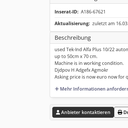
Inserat-ID:
A186-67621
Aktualisierung:
zuletzt am 16.03
Beschreibung
used Tek-Ind Alfa Plus 10/22 autom
up to 50cm x 70 cm.
Machine is in working condition.
Djdpov H Adgefx Agmokr
Asking price is now euro now for qu
Mehr Informationen anforder
Anbieter kontaktieren
Dr