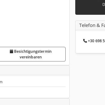
D
Telefon & F
+30 698 5
Besichtigungstermin
vereinbaren
mm