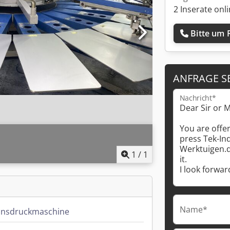
2 Inserate onl
Bitte um 
ANFRAGE S
Nachricht*
1
/
1
Name*
onsdruckmaschine