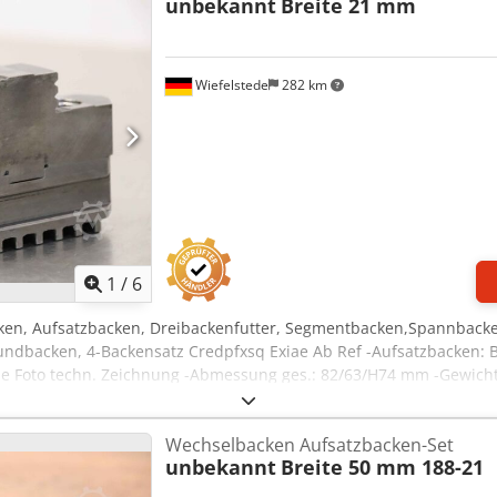
unbekannt
Breite 21 mm
Wiefelstede
282 km
1
/
6
ken, Aufsatzbacken, Dreibackenfutter, Segmentbacken,Spannbacke
undbacken, 4-Backensatz Credpfxsq Exiae Ab Ref -Aufsatzbacken: B
e Foto techn. Zeichnung -Abmessung ges.: 82/63/H74 mm -Gewicht 
Wechselbacken Aufsatzbacken-Set
unbekannt
Breite 50 mm 188-21