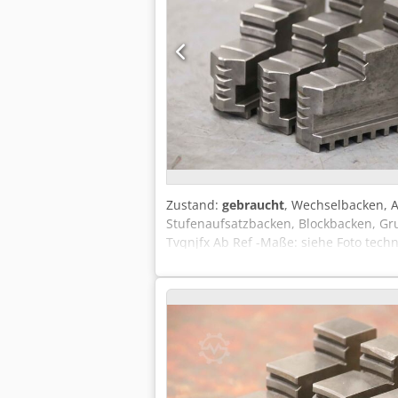
Zustand:
gebraucht
, Wechselbacken, 
Stufenaufsatzbacken, Blockbacken, Gr
Tvqnjfx Ab Ref -Maße: siehe Foto tech