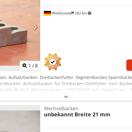
Wiefelstede
282 km
1
/
8
ken, Aufsatzbacken, Dreibackenfutter, Segmentbacken,Spannbacke
ndbacken -Aufsatzbacken: für Dreibacken-Drehfutter, hart -Backe
Aa Iefx Ab Rorf -Abmessung ges.: 110/150/H55 mm -Gewicht ges.: 3
Wechselbacken
unbekannt
Breite 21 mm