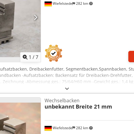
Wiefelstede
282 km
1
/
7
Aufsatzbacken, Dreibackenfutter, Segmentbacken,Spannbacken, St
undbacken -Aufsatzbacken: Backensatz für Dreibacken-Drehfutter,
n. Zeichnung -Abmessung ges.: 75/64/H60 mm -Gewicht ges.: 1,4 kg
Wechselbacken
unbekannt
Breite 21 mm
Wiefelstede
282 km