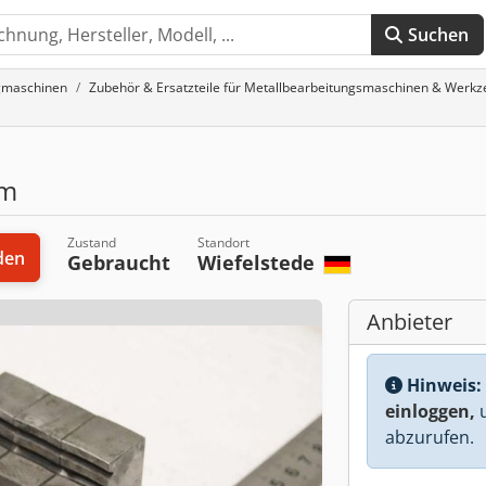
Suchen
gmaschinen
Zubehör & Ersatzteile für Metallbearbeitungsmaschinen & Werk
mm
Zustand
Standort
den
Gebraucht
Wiefelstede
Anbieter
Hinweis:
einloggen,
u
abzurufen.