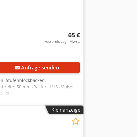
65 €
Festpreis zzgl. MwSt.
Anfrage senden
n, Stufenblockbacken,
nbreite: 50 mm -Raster: 1/16 -Maße:
,5 kg
Kleinanzeige