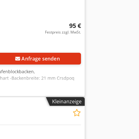
95 €
Festpreis zzgl. MwSt.
Anfrage senden
ufenblockbacken,
 hart -Backenbreite: 21 mm Crsdpoq
Kleinanzeige