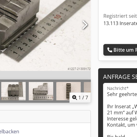
Registriert sei
13.113 Inserat
Bitte um 
ANFRAGE S
Nachricht*
1
/
7
lbacken