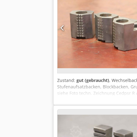
Zustand:
gut (gebraucht)
, Wechselbac
Stufenaufsatzbacken, Blockbacken, Gru
siehe Foto techn. Zeichnung Cedpsr R 