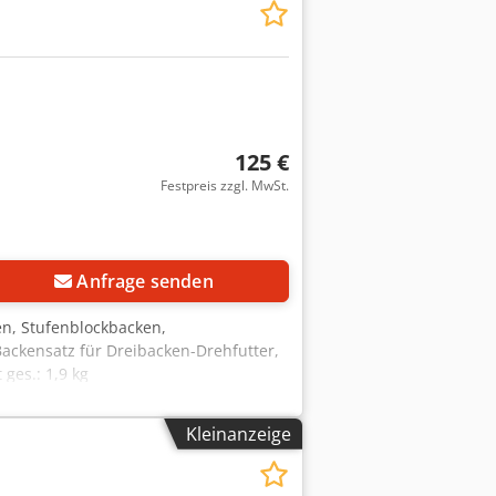
125 €
Festpreis zzgl. MwSt.
Anfrage senden
n, Stufenblockbacken,
ackensatz für Dreibacken-Drehfutter,
ges.: 1,9 kg
Kleinanzeige