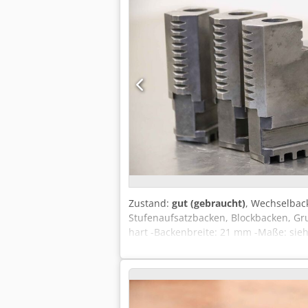
Zustand:
gut (gebraucht)
, Wechselbac
Stufenaufsatzbacken, Blockbacken, Gr
hart -Backenbreite: 21 mm -Maße: sieh