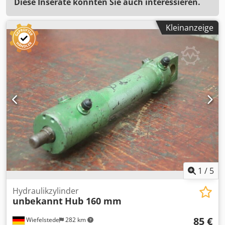
Diese Inserate könnten Sie auch interessieren.
Kleinanzeige
1
/
5
Hydraulikzylinder
unbekannt
Hub 160 mm
85 €
Wiefelstede
282 km