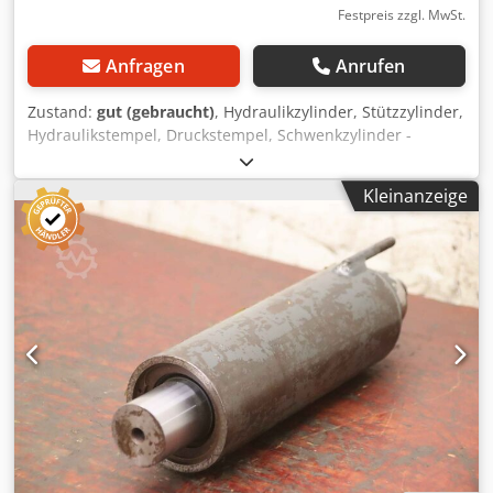
Festpreis zzgl. MwSt.
Anfragen
Anrufen
Zustand:
gut (gebraucht)
, Hydraulikzylinder, Stützzylinder,
Hydraulikstempel, Druckstempel, Schwenkzylinder -
Hydraulikzylinder: doppeltwirkend Hub 160 mm Dsdpfx
Aiev Tk Nws Eeck -Typ: leider ohne Typbezeichnung -
Kleinanzeige
Kolbenstange: Ø 25 mm / M20 -Aufnahme: Ø 25 mm -
Abmessungen: Ø 70 x 410 mm -Gewicht: 6,4 kg