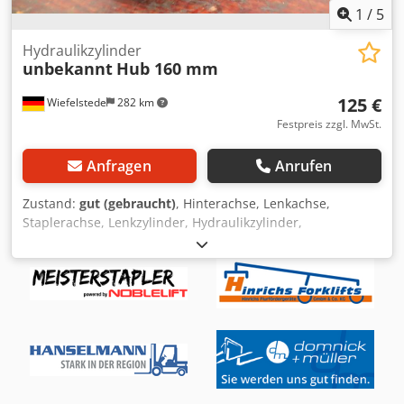
1
/
5
Hydraulikzylinder
unbekannt
Hub 160 mm
125 €
Wiefelstede
282 km
Festpreis zzgl. MwSt.
Anfragen
Anrufen
Zustand:
gut (gebraucht)
, Hinterachse, Lenkachse,
Staplerachse, Lenkzylinder, Hydraulikzylinder,
Stützzylinder, Hydraulikstempel, Druckstempel,
Zugstangenzylinder -Hydraulikzylinder:
Zugstangenzylinder Hub 160 mm Dcedpjv Nixiofx Ai Eek -
Kolbenstange: Ø 40 mm -Abmessungen: Ø 75 x 310 mm -
Gewicht: 6,8 kg