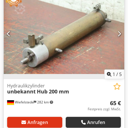
Hubzylinder -Hydraulikzylinder: Hubzylinder 759 A17 20 T -
Hubweg: 200 mm -Kolben: Ø 62 mm -Anzahl: 2x Zylinder
vorhanden -Preis:pro Stück -Abmessungen: Ø 110 x 365
mm -Gewicht: 12 kg/St. Djdjhmc Aispfx Afmekr
1
/
5
Hydraulikzylinder
unbekannt
Hub 200 mm
65 €
Wiefelstede
282 km
Festpreis zzgl. MwSt.
Anfragen
Anrufen