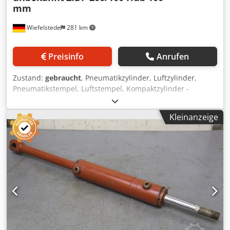
mm
Wiefelstede
281 km
Preisinfo
Anrufen
Zustand:
gebraucht
, Pneumatikzylinder, Luftzylinder,
Pneumatikstempel, Luftstempel, Kompaktzylinder -
Pneumatikzylinder: ZIDP 200/100 -Hubweg: 100 mm -
Kolbendurchmesser: 200 mm -Kolbenstange: Ø 40 mm -
Kleinanzeige
Abmessungen: 220/220/H450 mm -Gewicht: 23,5 kg
Dksdpfxjgrzvco Afmer