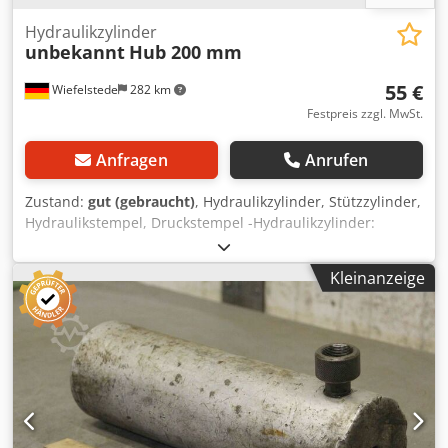
Hydraulikzylinder
unbekannt
Hub 200 mm
55 €
Wiefelstede
282 km
Festpreis zzgl. MwSt.
Anfragen
Anrufen
Zustand:
gut (gebraucht)
, Hydraulikzylinder, Stützzylinder,
Hydraulikstempel, Druckstempel -Hydraulikzylinder:
einfachwirkend Hub 200 mm -Typ: leider ohne
Typbezeichnung -Kolbenstange: Ø 32 mm -Aufnahme: Ø
Kleinanzeige
20 mm / Abstand: eingefahren 335 mm -Abmessungen:
390/50/H55 mm -Gewicht: 3,9 kg Dkjdpfx Asv Tkzmjfmer