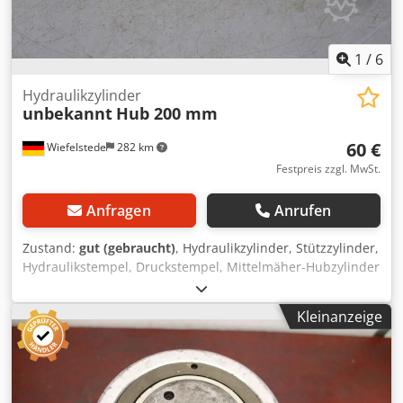
1
/
6
Hydraulikzylinder
unbekannt
Hub 200 mm
60 €
Wiefelstede
282 km
Festpreis zzgl. MwSt.
Anfragen
Anrufen
Zustand:
gut (gebraucht)
, Hydraulikzylinder, Stützzylinder,
Hydraulikstempel, Druckstempel, Mittelmäher-Hubzylinder
-Hydraulikzylinder: Hub 200 mm -Kolbenstange: Ø 23 mm /
Gewinde Ø22 x 50 mm -Aufnahme: Ø20 x 32 mm -Zylinder:
Kleinanzeige
aussen Ø 62 mm -Abmessungen: 770/70/H62 mm -
Gewicht: 7,2 kg Dkodjgv Dikjpfx Afmsr