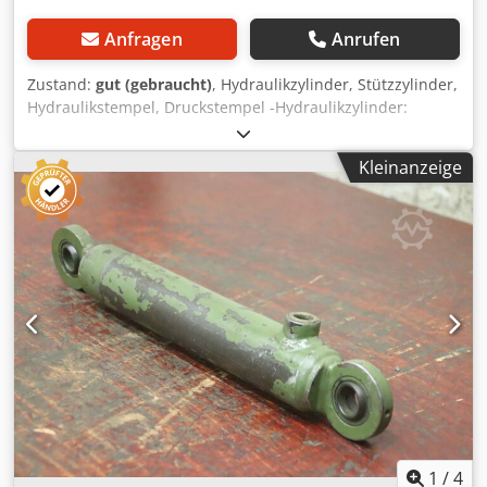
Anfragen
Anrufen
Zustand:
gut (gebraucht)
, Hydraulikzylinder, Stützzylinder,
Hydraulikstempel, Druckstempel -Hydraulikzylinder:
doppeltwirkend Hub 200 mm Dsdpsyghmkofx Afmjkr -
Kolbenstange: Ø 20 mm -Aufnahme: Lochkreis Ø 85 x 8
Kleinanzeige
mm / siehe Fotos -Anzahl: 4x Zylinder vorhanden -Preis:
pro Stück -Abmessungen: 440/104/H123 mm -Gewicht: 8,5
kg/St.
1
/
4