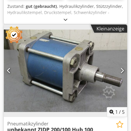
Zustand:
gut (gebraucht)
, Hydraulikzylinder, Stützzylinder,
Hydraulikstempel, Druckstempel, Schwenkzylinder -
Hydraulikzylinder: doppeltwirkend Hub 200 mm -
Kolbenstange: Ø 16 mm / M12 -Aufnahme: Ø 14 mm -
Kleinanzeige
Abmessungen: 450/105/H100 mm -Gewicht: 3,8 kg
Dkodpfxsv Ngw Ns Afmsr
1
/
5
Pneumatikzylinder
unbekannt
ZIDP 200/100 Hub 100