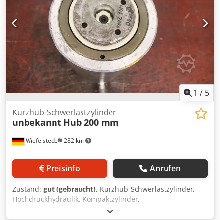
1
/
5
Kurzhub-Schwerlastzylinder
unbekannt
Hub 200 mm
Wiefelstede
282 km
Preisinfo
Anrufen
Zustand:
gut (gebraucht)
, Kurzhub-Schwerlastzylinder,
Hochdruckhydraulik, Kompaktzylinder,
Leichtmetallzylinder, Hochdruckzylinder,
Universalzylinder, Hydraulikzylinder, Richtzylinder,