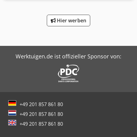
Hydraulikstempel, hydraulische Druckzylinder,
Hubzylinder Druckstempel, Hydraulik-Kurzhub-Zylinder,
Hydraulik-Flachzylinder Dsdpfx Aowx Hyuefmekr -
Hier werben
Hydraulikzylinder Kurzhub-Schwerlastzylinder -Hubweg:
200 mm -Kolbenstange: Ø 140 mm -Anzahl: 1x Zylinder
vorhanden -Preis: pro Stück -Abmessungen: 270/220/H415
mm -Gewicht: 44 kg
Werktuigen.de ist offizieller Sponsor von:
+49 201 857 861 80
+49 201 857 861 80
+49 201 857 861 80