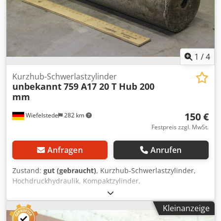
1
/
4
Kurzhub-Schwerlastzylinder
unbekannt
759 A17 20 T Hub 200
mm
150 €
Wiefelstede
282 km
Festpreis zzgl. MwSt.
Anfragen
Anrufen
Zustand:
gut (gebraucht)
, Kurzhub-Schwerlastzylinder,
Hochdruckhydraulik, Kompaktzylinder,
Leichtmetallzylinder, Hochdruckzylinder,
Universalzylinder, Hydraulikzylinder, Richtzylinder,
Kleinanzeige
Hydraulikstempel, hydraulische Druckzylinder,