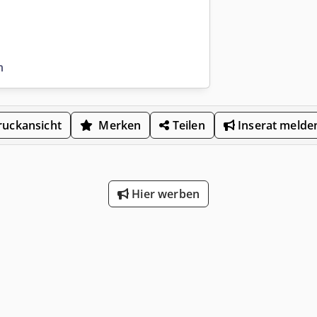
n
uckansicht
Merken
Teilen
Inserat melde
Hier werben