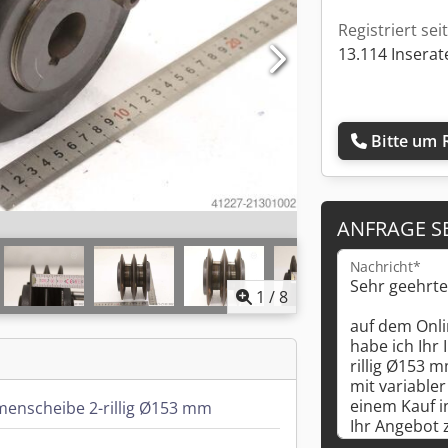
Registriert sei
13.114 Inserat
Bitte um 
ANFRAGE S
Nachricht*
1
/
8
emenscheibe 2-rillig Ø153 mm