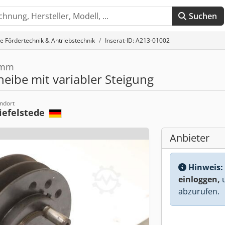
Suchen
e Fördertechnik & Antriebstechnik
Inserat-ID: A213-01002
3 mm
eibe mit variabler Steigung
ndort
iefelstede
Anbieter
Hinweis:
einloggen,
u
abzurufen.