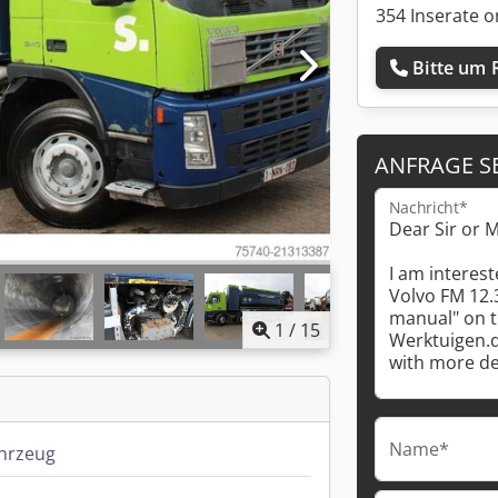
354 Inserate o
Bitte um 
ANFRAGE S
Nachricht*
1
/
15
Name*
hrzeug