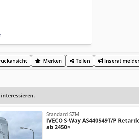
n
uckansicht
Merken
Teilen
Inserat melde
 interessieren.
Standard SZM
IVECO
S-Way AS440S49T/P Retarder
ab 2450¤