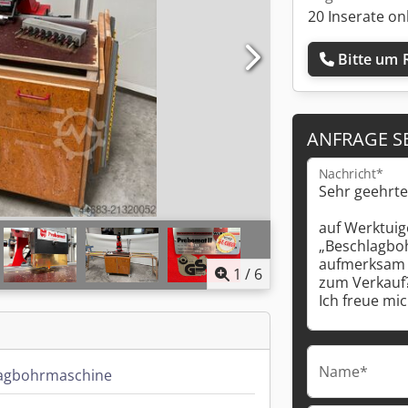
20 Inserate on
Bitte um 
ANFRAGE S
Nachricht*
1
/
6
Name*
agbohrmaschine