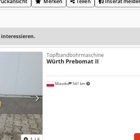
uckansicht
Merken
Teilen
Inserat melde
 interessieren.
Topfbandbohrmaschine
Würth
Prebomat II
Miastko
541 km
1
/
6