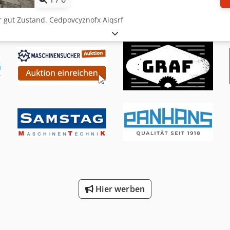
r gut Zustand. Cedpovcyznofx Aiqsrf
Hier werben