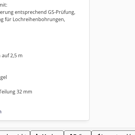
it:
uerung entsprechend GS-Prüfung,
g für Lochreihenbohrungen,
 auf 2,5 m
gel
 Teilung 32 mm
n