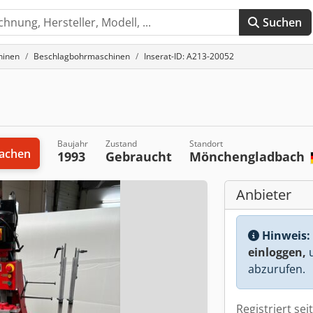
Suchen
hinen
Beschlagbohrmaschinen
Inserat-ID: A213-20052
Baujahr
Zustand
Standort
achen
1993
Gebraucht
Mönchengladbach
Anbieter
Hinweis:
einloggen,
u
abzurufen.
Registriert sei