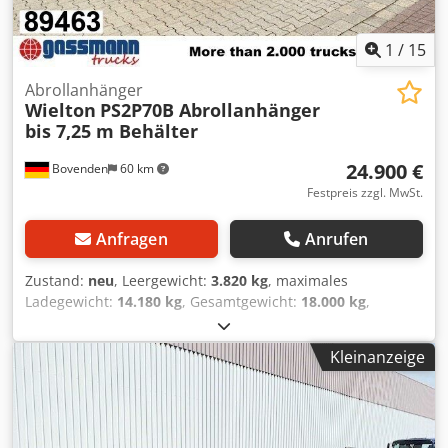
1
/
15
Abrollanhänger
Wielton
PS2P70B Abrollanhänger
bis 7,25 m Behälter
24.900 €
Bovenden
60 km
Festpreis zzgl. MwSt.
Anfragen
Anrufen
Zustand:
neu
, Leergewicht:
3.820 kg
, maximales
Ladegewicht:
14.180 kg
, Gesamtgewicht:
18.000 kg
,
Achsen-Konfiguration:
2 Achsen
, Federung:
Luft
,
Reifengröße:
265/70R19.5
, Radstand:
5.150 mm
, Farbe:
Kleinanzeige
Schwarz
, Getriebetyp:
Sonstige
, Fahrerkabine:
Sonstige
,
Ausstattung:
ABS
, Fahrzeugstandort: im Zulauf / in transit,
2-Achsen, SAF-Achsen, Drehschemel, luftgefedert,
Heben+Senken, ABS (Antiblockiersystem),