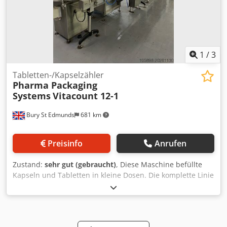
1
/
3
Tabletten-/Kapselzähler
Pharma Packaging
Systems
Vitacount 12-1
Bury St Edmunds
681 km
Preisinfo
Anrufen
Zustand:
sehr gut (gebraucht)
, Diese Maschine befüllte
Kapseln und Tabletten in kleine Dosen. Die komplette Linie
ist ebenfalls verfügbar. Flaschen werden über einen
Drehtisch (Lazy Susan) in die Linie gegeben, das Produkt
wird gezählt und in die Dose oder Flasche dosiert, die
dann mit einer Folie versiegelt wird, bevor der