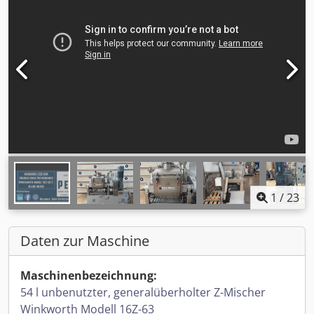
1
/
23
Daten zur Maschine
Maschinenbezeichnung:
54 l unbenutzter, generalüberholter Z-Mischer
Winkworth Modell 16Z-63