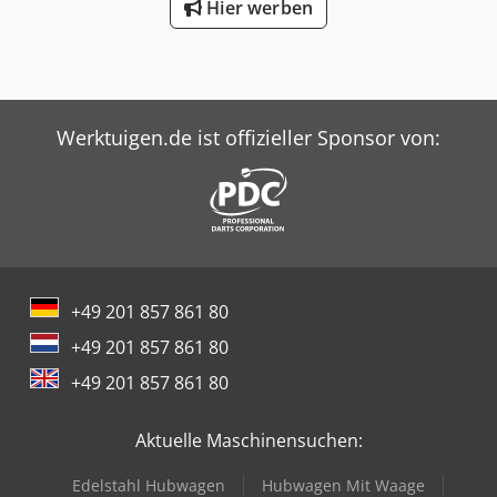
Schraubverschluss aufgesetzt wird. Alle Maschinen
Hier werben
wurden 2015 neu gekauft und befinden sich in
ausgezeichnetem Zustand. Der Zähler ist ein Vitacount 12-
1. Codpfx Aoxm S Hmsiljha
Werktuigen.de ist offizieller Sponsor von:
+49 201 857 861 80
+49 201 857 861 80
+49 201 857 861 80
Aktuelle Maschinensuchen:
Edelstahl Hubwagen
Hubwagen Mit Waage