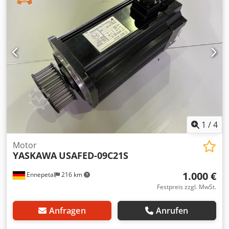
1
/
4
Motor
YASKAWA
USAFED-09C21S
1.000 €
Ennepetal
216 km
Festpreis zzgl. MwSt.
Anfragen
Anrufen