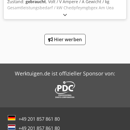
Zustand:
gebraucht
, Volt / V Ampere / A Gewicht / kg
Gesamtleistungsbedarf / kW Chedpfeymgbgex Am Uea
YASKAWA - Servomotor Typ: USAFED-09C21S
Hier werben
Werktuigen.de ist offizieller Sponsor von:
+49 201 857 861 80
+49 201 857 861 80