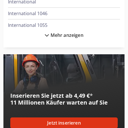
International
International 1046
International 1055
Mehr anzeigen
International 1246
International 1255
International 1455
International 353
International 433
Inserieren Sie jetzt ab 4,49 €
*
International 453
11 Millionen
Käufer warten auf Sie
International 523
International 533
Jetzt inserieren