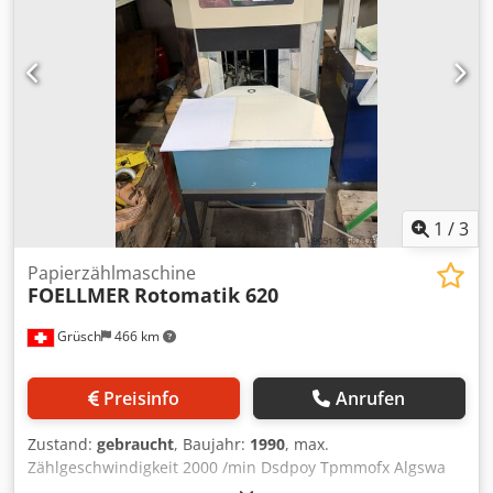
1
/
3
Papierzählmaschine
FOELLMER
Rotomatik 620
Grüsch
466 km
Preisinfo
Anrufen
Zustand:
gebraucht
, Baujahr:
1990
, max.
Zählgeschwindigkeit 2000 /min Dsdpoy Tpmmofx Algswa
max. Papierformat 50 x 70 cm