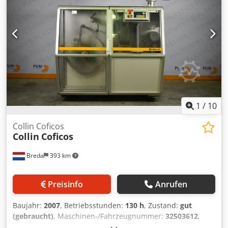
1
/
10
Collin Coficos
Collin
Coficos
Breda
393 km
Preisinfo
Anrufen
Baujahr:
2007
, Betriebsstunden:
130 h
, Zustand:
gut
(gebraucht)
, Maschinen-/Fahrzeugnummer:
32503612
,
Dieses Collin Inspektionssystem befindet sich seit 2021 im