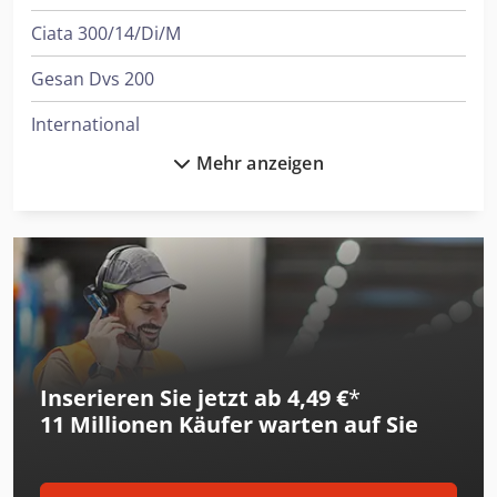
Ciata 300/14/Di/M
Gesan Dvs 200
International
Mehr anzeigen
International 1046
International 1055
International 1246
International 1255
International 1455
Inserieren Sie jetzt ab 4,49 €
*
International 323
11 Millionen
Käufer warten auf Sie
International 353
International 433