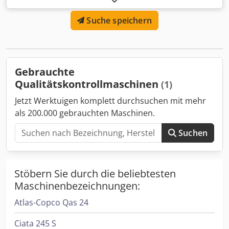
Maschinenlager von Plastima Used Machinery. Die
Suche speichern
Maschine ist von 2007 und hat eine normale Anzahl von
Arbeitsstunden für sein Alter. - Marke: Collin Pilot & Lab
Solutions Dsdpfx Aajld Ukps Djck - Modell: Coficos AIS -
Baujahr: 2007
Gebrauchte
Qualitätskontrollmaschinen
(1)
Jetzt Werktuigen komplett durchsuchen mit mehr
als 200.000 gebrauchten Maschinen.
Suchen
Stöbern Sie durch die beliebtesten
Maschinenbezeichnungen:
Atlas-Copco Qas 24
Ciata 245 S