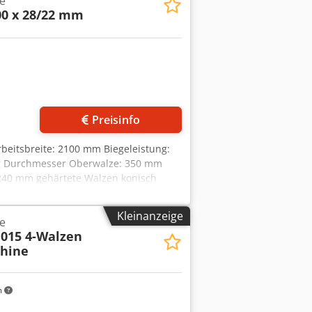
e
nutzt
00 x 28/22 mm
Preisinfo
rbeitsbreite: 2100 mm Biegeleistung:
ng Durchmesser Oberwalze: 350 mm
240 mm gehärtete Walzen konisch
hrbares Bedienpult mit Digitalanzeige
e x Höhe): ca. 3600 x 1500 x 1500 mm
Kleinanzeige
e
Datenübermittlungsfehler. Die Maschine
015 4-Walzen
brauchte Maschinen werden ohne
hine
m