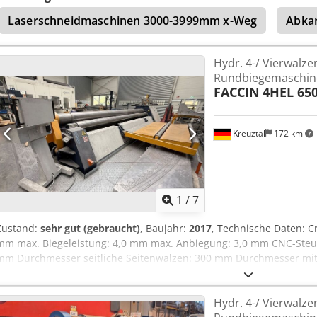
ohne jegliche Gewährleistung verkauft.
Laserschneidmaschinen 3000-3999mm x-Weg
Abkan
Hydr. 4-/ Vierwalze
Rundbiegemaschin
FACCIN
4HEL 65
Kreuztal
172 km
1
/
7
Zustand:
sehr gut (gebraucht)
, Baujahr:
2017
, Technische Daten: Cr
mm max. Biegeleistung: 4,0 mm max. Anbiegung: 3,0 mm CNC-Ste
mm Durchmesser seitliche Seitenwalzen: 300 mm Durchmesser mit
Biegeeinrichtung durch Schrägstellung der beiden Seitenwalzen fa
hydraulische Klapplager CE-Kennzeichen Motorleistung: 22 kW Abme
Hydr. 4-/ Vierwalze
9200 x 2350 x 1900 mm Eigengewicht: ca. 29 Tonnen Zusatzausstat