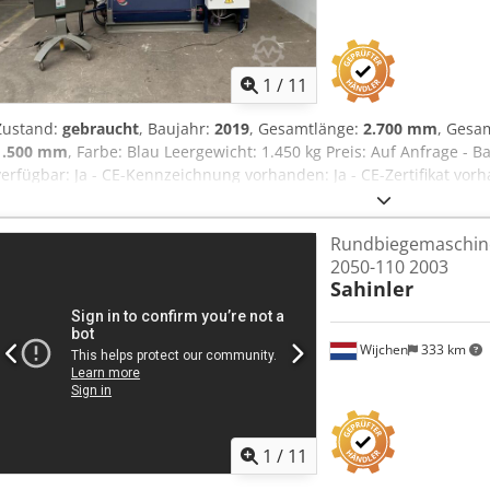
1
/
11
Zustand:
gebraucht
, Baujahr:
2019
, Gesamtlänge:
2.700 mm
, Gesa
1.500 mm
, Farbe: Blau Leergewicht: 1.450 kg Preis: Auf Anfrage - 
verfügbar: Ja - CE-Kennzeichnung vorhanden: Ja - CE-Zertifikat vo
Ansteuerung: CNC - Antrieb: Hydraulisch - Anzahl der Rollen [Stk.]:
2 - Leistung [kW]: 4.0 - Max. Blechdicke [mm]: 6 - Max. Vorbiegedic
Rundbiegemaschine
1250 Credpeztcpfofx Alxjf - Durchmesser der Oberwalze [mm]: 120
2050-110 2003
140 - Optionen: Digitale Anzeige, Kegelbiegen - Transportmaße: 2
Sahinler
Transportgewicht [kg]: 1450kg - Transportpakete [Stk.]: 1 Finanzie
angegebene Preis versteht sich zzgl. Mehrwertsteuer Mehrwertste
Mehrwertsteuer abzugsfähig für Unternehmer Lieferung und Inzahl
Wijchen
333 km
aus dem Industriebereich Lukas van Rossum
1
/
11