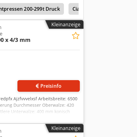
tpressen 200-299t Druck
Ciata 245 S
Kleinanzeige
n
e
00 x 4/3 mm
Preisinfo
edpfx Ajzfvvvelxsf Arbeitsbreite: 6500
uerung Durchmesser Oberwalze: 420
tlere Unterwalze: 400 mm konisch
hrbares Bedienpult mit Digitalanzeige
ssungen (Länge x Breite x Höhe)): ca.
Kleinanzeige
n
tung: zweite Oberwalze Durchmesser: