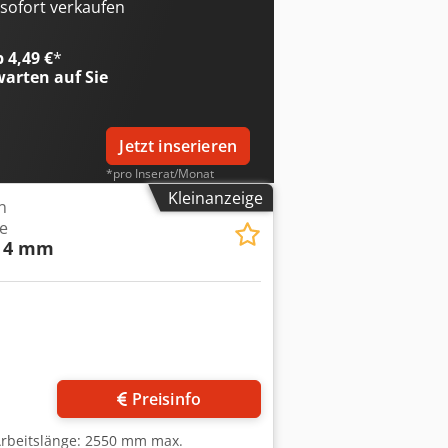
wicht 6500Kg
ofort verkaufen
b 4,49 €
*
arten auf Sie
Jetzt inserieren
*pro Inserat/Monat
Kleinanzeige
n
e
/ 4 mm
Preisinfo
 Arbeitslänge: 2550 mm max.