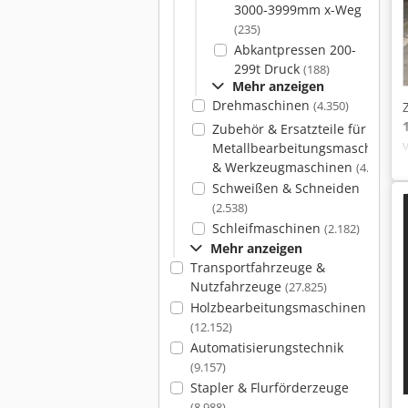
3000-3999mm x-Weg
(235)
Abkantpressen 200-
299t Druck
(188)
Mehr anzeigen
Drehmaschinen
(4.350)
Zubehör & Ersatzteile für
Metallbearbeitungsmaschinen
& Werkzeugmaschinen
(4.090)
Schweißen & Schneiden
(2.538)
Schleifmaschinen
(2.182)
Mehr anzeigen
Transportfahrzeuge &
Nutzfahrzeuge
(27.825)
Holzbearbeitungsmaschinen
(12.152)
Automatisierungstechnik
(9.157)
Stapler & Flurförderzeuge
(8.988)