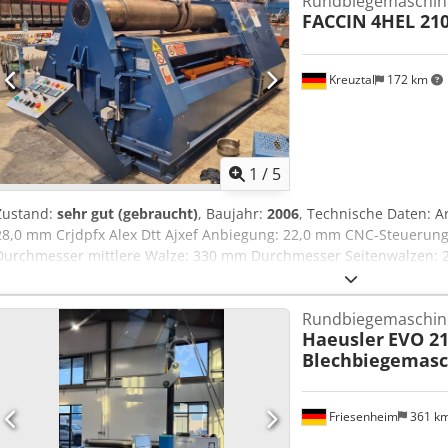
Rundbiegemaschin
350 mm seitliche Biegehilfe Zustand: sehr guter Zustand, wenig be
FACCIN
4HEL 21
Kreuztal
172 km
1
/
5
Zustand:
sehr gut (gebraucht)
, Baujahr:
2006
, Technische Daten: A
28,0 mm Crjdpfx Alex Dtt Ajxef Anbiegung: 22,0 mm CNC-Steueru
Durchmesser mittlere Walze: 330 mm Durchmesser Seitenwalzen: 
Biegeeinrichtung durch Schrägstellung der beiden Seitenwalzen fa
Motorleistung: 7,5 kW CE-Kennzeichen Abmessungen (Länge x Breit
Rundbiegemaschin
Gewicht: ca. 14,5 to Der Verkäufer haftet nicht für Schreib- oder 
Haeusler
EVO 21
ist in Optik, Technik und Verschleiß dem Alter entsprechend; ge
Blechbiegemasc
jegliche Gewährleistung verkauft.
Friesenheim
361 k