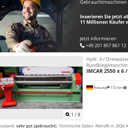
der Unterwalzen ca. 220mm Abmaße: LxBxH 4,8x1,5x1,6 Meter / Ge
Gebrauchtmaschinen s
Inserieren Sie jetzt a
11 Millionen
Käufer w
Jetzt informieren
+49 201 857 861 12
Hydr. 3-/ Dreiwalze
Rundbiegemaschin
IMCAR
2550 x 6 
Kreuztal
172 km
1
/
8
Zustand:
sehr gut (gebraucht)
, Technische Daten: Retrofit in 2026