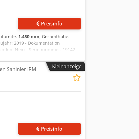
Preisinfo
mtbreite:
1.450 mm
, Gesamthöhe:
Baujahr: 2019 - Dokumentation
rhanden: Nein - Seriennummer: 19142 -
 4 - Anzahl angetriebener Walzen [Stk.]:
ke [mm]: 4 - Max. Arbeitsbreite [mm]:
Kleinanzeige
n Sahinler IRM
 - Durchmesser der Unterwalzen [mm]:
700mm x 1450mm x 1500mm (l x b x h) -
lle Informationen Mehrwertsteuer: Der
uer/Differenzbesteuerung:
ungnahme jederzeit möglich für alles
Preisinfo