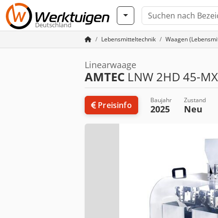
Deutschland
Lebensmitteltechnik
Waagen (Lebensmit
Linearwaage
AMTEC
LNW 2HD 45-MX
Baujahr
Zustand
Preisinfo
2025
Neu