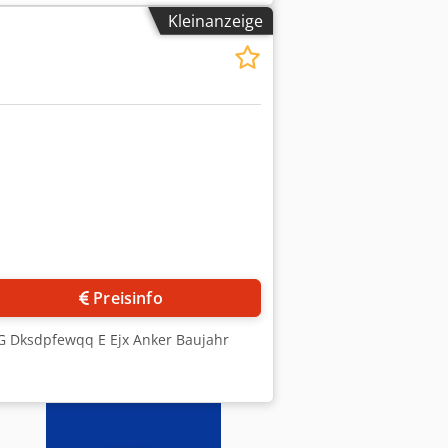
 Panasonic, Pneumatikventile und -
Kleinanzeige
rhalb des Bereichs Verarbeitung von
 Takt/min (Vakuum-/Schutzgas erzeugen
schinenmaße: L2950xW940xH1700mm.
eisen liegen. Fragen Sie gern einfach
eue Maschinen sofort verfügbar. Dazu
le Maschinen sind mit voller Garantie
Preisinfo
VG Dksdpfewqq E Ejx Anker Baujahr