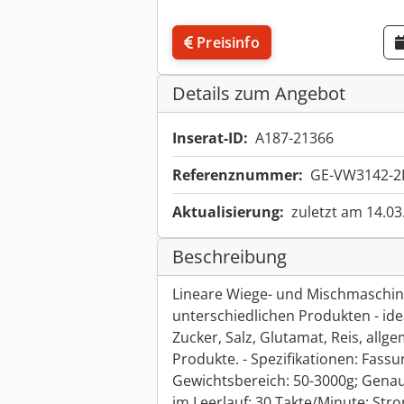
Preisinfo
Details zum Angebot
Inserat-ID:
A187-21366
Referenznummer:
GE-VW3142-2
Aktualisierung:
zuletzt am 14.03
Beschreibung
Lineare Wiege- und Mischmaschin
unterschiedlichen Produkten - idea
Zucker, Salz, Glutamat, Reis, allg
Produkte. - Spezifikationen: Fass
Gewichtsbereich: 50-3000g; Genau
im Leerlauf: 30 Takte/Minute; St