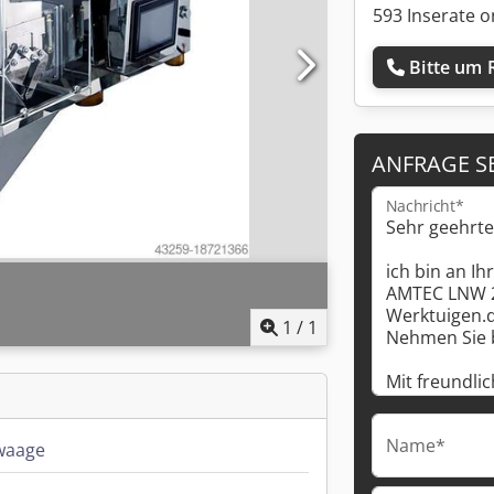
593 Inserate o
Bitte um 
ANFRAGE S
Nachricht*
1
/
1
Name*
waage