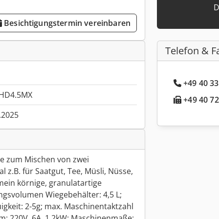
D
Besichtigungstermin vereinbaren
Telefon & F
+49 40 33
HD4.5MX
+49 40 72
.2025
e zum Mischen von zwei
l z.B. für Saatgut, Tee, Müsli, Nüsse,
emein körnige, granulatartige
ungsvolumen Wiegebehälter: 4,5 L;
igkeit: 2-5g; max. Maschinentaktzahl
rom: 220V, 6A, 1,2kW; Maschinenmaße: