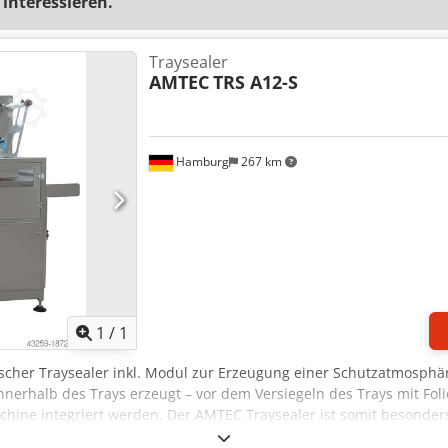
 interessieren.
Traysealer
AMTEC
TRS A12-S
Hamburg
267 km
Mehr Bilder anfragen
1
/
1
scher Traysealer inkl. Modul zur Erzeugung einer Schutzatmosphä
rhalb des Trays erzeugt – vor dem Versiegeln des Trays mit Folie
ine integriert werden. Der AMTEC Traysealer ist somit besonders
r Sauerstoffverdrängung die Lebensmittel länger haltbar und fri