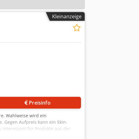
Kleinanzeige
Preisinfo
re. Wahlweise wird ein
. Gegen Aufpreis kann ein Skin-
 interessant für Produkte aus der
sch bleiben. Farbbanddrucker für MHD