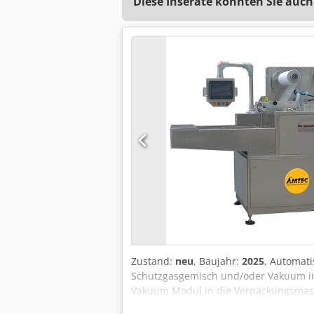
Diese Inserate könnten Sie auch
Zustand:
neu
, Baujahr:
2025
, Automati
Schutzgasgemisch und/oder Vakuum inne
Vakuum Modul in die Verpackungsmasch
Lebensmittelindustrie, da aufgrund de