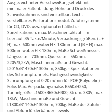
Ausgezeichneter Verschweißungseffekt mit
minimaler Faltenbildung. Höhe und Druck des
Schweißrahmens sind einstellbar. Leicht
verstellbares Perforationsmodul. Zufuhrsysteme
für CD, DVD, usw. optional erhältlich. -
Spezifikationen: max. Maschinentaktzahl im
Leerlauf: 35 Takte/Minute; Verpackungsgrößen: (L +
H) max. 600mm wobei H < 180mm und (B + H) max.
500mm wobei H < 180mm; Maße Schweißmesser:
Längsseite = 703mm, Querseite = 550mm;
220V/3,2kW; Maschinenmaße und Gewicht:
L2015xB1470xH1300mm, 850kg. - Spezifikationen
des Schrumpftunnels: Hochgeschwindigkeits-
Schrumpfung mit 0-20 m/min für POF (Polyolefin) -
Folie. Max. Verpackungsmaße: B550xH250;
Tunnelgröße: L1500xB650xH300; Strom: 380V, max.
18kW; Maschinenmaße und Gewicht:
L1800xB1140xH1300mm, 700kg. Maße der Zufuhr-
und Abfuhrförderbänder: jeweils