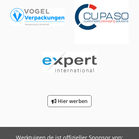
Hier werben
Werktuigen.de ist offizieller Sponsor von: