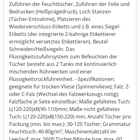
Zuführen der Feuchttücher, Zuführen der Folie und
Bedrucken (Heißprägedruck), Loch Stanzen
(Tücher-Entnahme), Platzieren des
Wiederverschluss-Etiketts und z.B. eines Siegel-
Etiketts (der integrierte 2-bahnige Etikettierer
ermöglicht versetztes Etikettieren), Beutel
Schneiden/Heißsiegeln. Das
Flüssigkeitszufuhrsystem zum Befeuchten der
Tücher besteht aus 2 Tanks mit kontinuierlich
mischenden Rührwerken und einer
Flüssigkeitsrückführeinheit. - Spezifikationen:
geeignete für trocken Vliese (Spinnenvliese); Falz: Z-
oder C-Falz (Wechsel des Falzwerkzeugs nötig);
Falzfläche je Seite einstellbar; Maße gefaltetes Tuch:
L(120-220)xB(90-110)mm; Maße nicht gefaltetes
Tuch: L(120-220)xB(150-220) mm; Anzahl Tücher pro
Packung (min. bis max.): 30-120 Tücher; Grammatur
Feuchttuch: 40-80g/m²; Maschinentaktzahl im
Leerlauf: max. 5600 Tücher/Minute bzw. max. 60