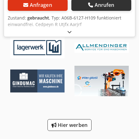
Anfragen
Anrufen
Zustand:
gebraucht
, Typ: A06B-6127-H109 funktioniert
einwandfrei. Cedpeyn R Utjfx Aarjrf
Hier werben