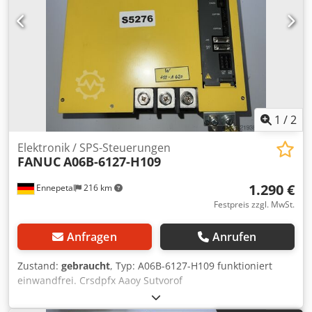
1
/
2
Elektronik / SPS-Steuerungen
FANUC
A06B-6127-H109
1.290 €
Ennepetal
216 km
Festpreis zzgl. MwSt.
Anfragen
Anrufen
Zustand:
gebraucht
, Typ: A06B-6127-H109 funktioniert
einwandfrei. Crsdpfx Aaoy Sutvorof