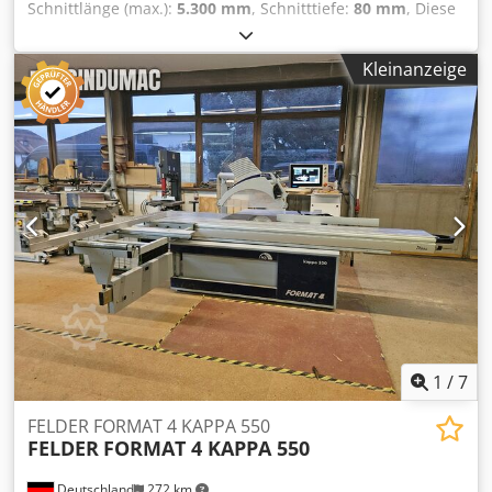
Schnittlänge (max.):
5.300 mm
, Schnitttiefe:
80 mm
, Diese
Felder Format 4 Kappa V80 Plattensäge wurde im Jahr 2020
hergestellt. Sie verfügt über einen leistungsstarken 5,5 kW
Kleinanzeige
Motor, einen Sägeblattdurchmesser von 300 mm und kann
Schnittlängen bis zu 5300 mm und Höhen bis zu 2200 mm
bewältigen. Ideal für den präzisen Zuschnitt großer
Platten. Kontaktieren Sie uns für weitere Informationen zu
dieser Maschine. Chjdpfjx D D Scex Ad Ssa • Motorleistung
des Sägeaggregats: 5,5 kW • Durchmesser Sägeblatt: 300
mm • Schnitttiefe: 80 mm • Schnittlänge: 5300 mm •
Schnitthöhe: 2200 mm • Maximaler horizontaler Schnitt:
2080 mm
1
/
7
FELDER FORMAT 4 KAPPA 550
FELDER
FORMAT 4 KAPPA 550
Deutschland
272 km