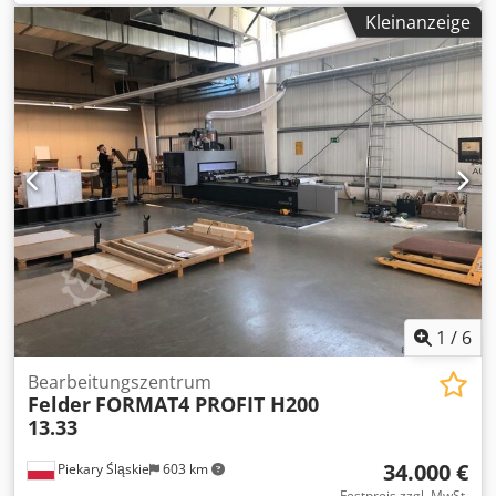
maximale Durchlassstärke Dickenhobel: 250 mm
Werkstückauflagetisch mit Rollen Sicherheitskabine
Kleinanzeige
Höhenverstellung Dickentisch: elektrisch Anzeige der
Einsatzbereiche Möbelbau Korpusfertigung
Hobelstärke: Digitalanzeige Vorschubgeschwindigkeit: 4 -
Dübelbearbeitung Bohrbilder Reihenlochbohrungen
16 m/min stufenlos Einzugswalze: Stahl Auszugswalze:
Beschlagbohrungen Innenausbau Schreinerei Tischlerei
Stahl Druckbalken: Gliederdruckbalken Motorleistung: 7
Die Maschine kann nach Terminvereinbarung unter Strom
kW Motorbremse: ja, automatisch Absauganschluss:
besichtigt und getestet werden. Codjzrwmiepfx Ad Soha
150mm Maschinenlänge: 2200 mm Maschinenbreite: 1050
Transport gegen Aufpreis möglich! Die Maschine wird vor
mm Chjdpfx Adjzq Db Rs Ssa Gewicht: 900kg
dem Verkauf überprüft. Technische Daten und
Ausstattungen können abweichen. Irrtümer,
Zwischenverkauf und Änderungen vorbehalten. Alle
Angaben ohne Gewähr.
1
/
6
Bearbeitungszentrum
Felder
FORMAT4 PROFIT H200
13.33
34.000 €
Piekary Śląskie
603 km
Festpreis zzgl. MwSt.