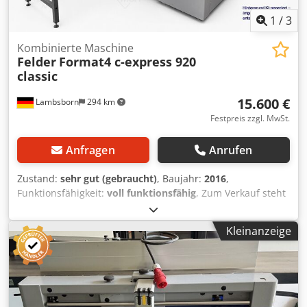
1
/
3
Kombinierte Maschine
Felder
Format4 c-express 920
classic
15.600 €
Lambsborn
294 km
Festpreis zzgl. MwSt.
Anfragen
Anrufen
Zustand:
sehr gut (gebraucht)
, Baujahr:
2016
,
Funktionsfähigkeit:
voll funktionsfähig
, Zum Verkauf steht
ein Format4 c-express 920 classic CNC-Bohr- und
Dübelbearbeitungszentrum aus dem Hause Felder. Die
Kleinanzeige
Maschine eignet sich hervorragend für die rationelle
Bearbeitung von Korpus- und Möbelelementen. Sie
ermöglicht präzise Bohr-, Fräs- und Dübelbearbeitungen
und ist insbesondere für Schreinereien, Tischlereien und
den Möbelbau ausgelegt. Durch die kompakte Bauweise