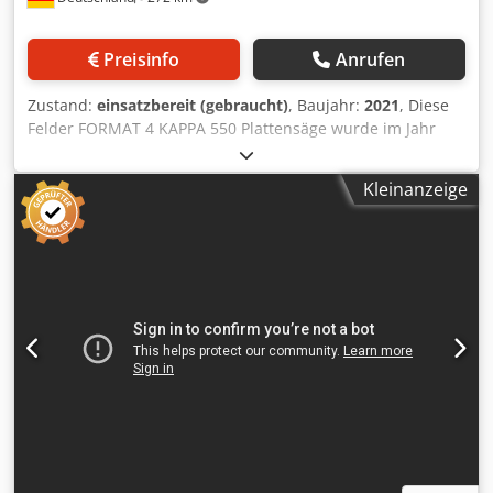
Preisinfo
Anrufen
Zustand:
einsatzbereit (gebraucht)
, Baujahr:
2021
, Diese
Felder FORMAT 4 KAPPA 550 Plattensäge wurde im Jahr
2021 hergestellt. Sie verfügt über eine Formatkreissäge mit
einem Sägeblattdurchmesser von 250-550 mm und einer
Kleinanzeige
Schnitthöhe von 202 mm bei 90° und 140 mm bei 45°. Sie
unterstützt drei Drehzahlen: 3000, 4000 und 5000
Umdrehungen pro Minute, mit einer Schnittbreite von
1250 mm und einer Länge von 2800 mm. Die Maschine
verfügt außerdem über eine E-Motion-Steuerung und
einen Teleskopanschlag für Querschnitte bis zu 3200 mm.
Kontaktieren Sie uns für weitere Informationen. •
Sägeblattdurchmesser: 250-550 mm • Schnitthöhe: 202
mm (90°), 140 mm (45°) • Sägeblatt-Drehzahlen: 3000 /
4000 / 5000 U/min • Schnittbreite: 1250 mm • Schnittlänge
(Schiebetischhub): 2800 mm • Steuerung: Kappa 550 e-
motion • Freitragende Tischauflagefläche: 1250 x 650 mm •
Teleskopanschlag für Kappungen bis 3200 mm •