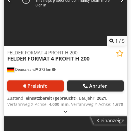
D D R Ss Ad Soa
1
/
5
FELDER FORMAT 4 PROFIT H 200
FELDER
FORMAT 4 PROFIT H 200
Deutschland
272 km
Preisinfo
Anrufen
Zustand:
einsatzbereit (gebraucht)
, Baujahr:
2021
,
Verfahrweg X-Achse:
4.000 mm
, Verfahrweg Y-Achse:
1.670
mm
, Verfahrweg Z-Achse:
500 mm
, Anzahl der Achsen:
4
,
Dieses 4-Achsen-CNC-Bearbeitungszentrum wurde im Jahr
Kleinanzeige
2020 hergestellt. Es verfügt über eine 12 kW-Frässpindel
mit einem Drehzahlbereich von 1000-24000 U/min und