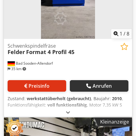
1
/
8
Schwenkspindelfräse
Felder
Format 4 Profil 45
Bad Sooden-Allendorf
35 km
Preisinfo
Anrufen
Zustand:
werkstattüberholt (gebraucht)
, Baujahr:
2010
,
Funktionsfähigkeit:
voll funktionsfähig
, Motor 7,35 kW 5
Drehzahlen 3500-10000 min–1 Frässpindelschwenkung 0-
45° Schiebetischlänge 1300mm Chedpoxbq Ulefx Ad Ssa
Kleinanzeige
elektrische Höhen-und Schwenkverstellung elektr.
verstellbarer Fräsanschlag Fräsanschlag komplett