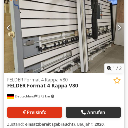
wegklappbar max. Werkzeugdurchmesser 250mm
Anschlagbacken Alu 550 mm Centrex-Frässchutz Gewicht
ca. 700 kg
1
/
2
FELDER Format 4 Kappa V80
FELDER
Format 4 Kappa V80
Deutschland
272 km
Preisinfo
Anrufen
Zustand:
einsatzbereit (gebraucht)
, Baujahr:
2020
,