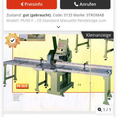
Preisinfo
Anrufen
Zustand:
gut (gebraucht)
, Code: 0133 Marke: STROMAB
Modell: PS/50 F – CE-Standard Manuelle Pendelsäge zum
Schneiden von Brettern, Holzverpackungen, Möbeln,
Fensterrahmen und verschiedenen anderen
Kleinanzeige
Anwendungen – CE-Standard Dedpfxoylbqgo Aiaskr
Technische Daten: Sägeblattdurchmesser: 500 mm F30
Sägeblattdrehzahl: 2.800 U/min Motorleistung: 7,5 PS
Schnittkapazität: 510 mm Schnitttiefe: 145 mm Manueller
Vorschub Absaugstutzendurchmesser: 150 mm Einlauf-
Rollentisch: 2.000 mm Auslauf-Rollentisch: 2.000 mm
Gewicht: 350 kg
1
/
1