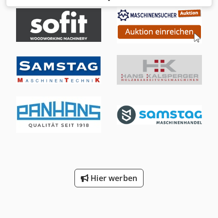
Schnittlänge 510 mm - Motor 5,5 kW - Spannung 400 V / 50
Hz - Drehzahl 2800 U/min. - Sägeblattduchmesser 500 mm,
Bohrung 30 mm - Vorschub manuell - Absaugstutzen
Durchmesser 150 mm - inklusive 1 m Zufuhrrollenbahn
mit Anschlagschiene rechts Dodjvz H Aijpfx Aiaekr -
inklusive 1 m Auslaufrollenbahn mit Anschlagschiene links
- CE Konformität - Gewicht 300 kg
Hier werben