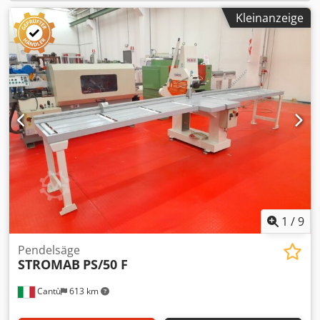
Kleinanzeige
1
/
9
Pendelsäge
STROMAB
PS/50 F
Cantù
613 km