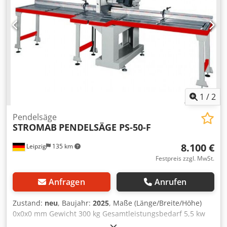
U/min • maximale Schnittbreite - 510 mm • maximale
Schnitthöhe - 145 mm • zusätzliche Ausziehtische – 2 x 2 m
• Gewicht 400 kg Dkedordwm Topfx Aiasr • Produktionsjahr
2024/2025 • Geräuschemission - 85,5 dB(A) • Die Maschine
entspricht den CE-Normen Weitere Informationen: •
Tische, die auf den der Maschine beiliegenden Fotos
sichtbar sind (2 x 2,0 m) • Verfügbar innerhalb von 7-10
Werktagen • Der angegebene Preis beinhaltet keine
Mehrwertsteuer und keine Transportkosten
1
/
2
Pendelsäge
STROMAB
PENDELSÄGE PS-50-F
8.100 €
Leipzig
135 km
Festpreis zzgl. MwSt.
Anfragen
Anrufen
Zustand:
neu
, Baujahr:
2025
, Maße (Länge/Breite/Höhe)
0x0x0 mm Gewicht 300 kg Gesamtleistungsbedarf 5,5 kw
Pendelsäge PENDELSÄGE PS-50-F - Schnitthöhe 145 mm -