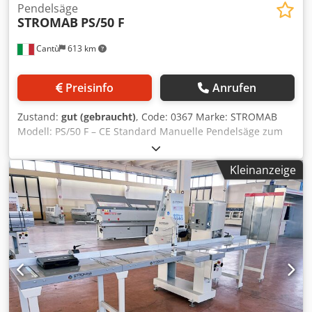
Pendelsäge
STROMAB
PS/50 F
Cantù
613 km
Preisinfo
Anrufen
Zustand:
gut (gebraucht)
, Code: 0367 Marke: STROMAB
Modell: PS/50 F – CE Standard Manuelle Pendelsäge zum
Zuschnitt von Brettern, Holzverpackungen, Möbeln,
Fenster- und Türrahmen, für Sägewerke und verschiedene
Kleinanzeige
Einsatzzwecke – CE Standard Sägeblattdurchmesser: 500
mm, Bohrung: 30 mm Sägeblattdrehzahl: 2800 U/min
Motor: 7,5 PS Dkodpfx Ajy Hliqjiaor Schnittkapazität: 510
mm Schnitttiefe: 145 mm Manueller Vorschub
Einlaufrollentisch: 2000 mm Auslaufrollentisch: 2000 mm
Absaugstutzendurchmesser: 150 mm Gewicht: 350 kg