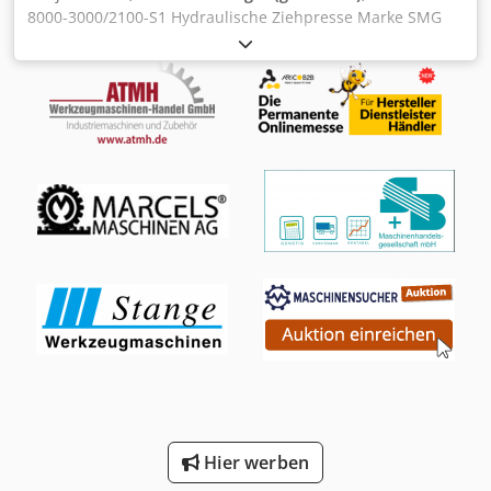
8000-3000/2100-S1 Hydraulische Ziehpresse Marke SMG
Typ HZPU 8000-3000/2100-S1 Baujahr 1995 Beschreibung
Hydraulische Ziehpresse H-Rahmen-Hydraulikpresse
Presskraft 800 Tonnen Aufspannfläche ca. 3.000 x 2.100
mm Aufstellhöhe Max. 1.400 mm Chjdon Awd Ropfx Ab
Nea
Hier werben