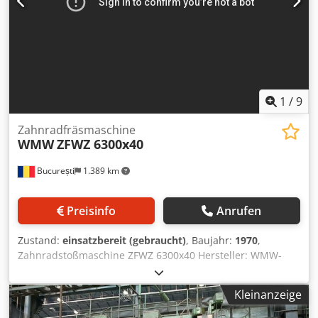
1
/
9
Zahnradfräsmaschine
WMW
ZFWZ 6300x40
București
1.389 km
Preisinfo
Anrufen
Zustand:
einsatzbereit (gebraucht)
, Baujahr:
1970
,
Zahnradstoßmaschine ZFWZ 6300x40 Hersteller: WMW-
MODUL Modell: ZFWZ 6300x40/1 Baujahr: 1970 Max.
Werkstückdurchmesser: 7.100 mm Zahnbreite: 1.500 mm
Kleinanzeige
Max. Modul: 45 Tischdurchmesser: 5.300 mm Fräser-Ø x
Breite: 400x500 mm Max. Schrägungswinkel: 45°