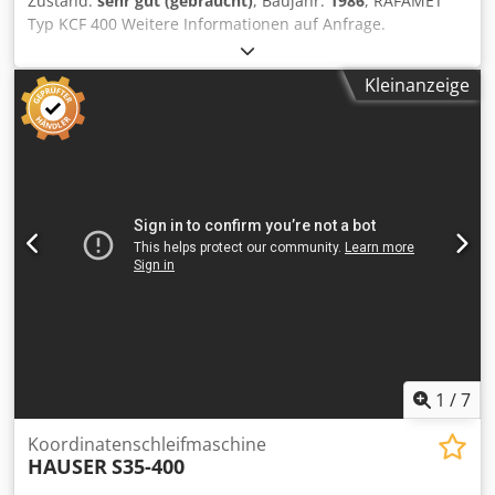
Zustand:
sehr gut (gebraucht)
, Baujahr:
1986
, RAFAMET
Typ KCF 400 Weitere Informationen auf Anfrage.
Chodpfsytq T Hjx Ab Nea
Kleinanzeige
1
/
7
Koordinatenschleifmaschine
HAUSER
S35-400