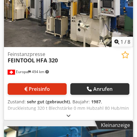
4180/1280/4125 mm Cedpfxjur H I Ns Ab Neha Gewicht: 12
Tonnen Diese Bohrmaschine erfüllt die
Mindestanforderungen für Sicherheit und
Gesundheitsschutz gemäß der Richtlinie 2009/104/EG,
bekannt als "Werkzeugrichtlinie". Die Maschine steht zur
Überprüfung unter Strom in unserem Lager in
Zentralpolen bereit.
1
/
8
Feinstanzpresse
FEINTOOL
HFA 320
Europa
494 km
Preisinfo
Anrufen
Zustand:
sehr gut (gebraucht)
, Baujahr:
1987
,
Druckleistung 320 t Blechstärke 0 mm Hubzahl 80 Hub/min
Preßkraft gesamt 320 t Hub 30 - 80 mm
Tischaufspannfläche unten: 630 x 740 mm
Kleinanzeige
Tischaufspannfläche oben: 630 x 630 mm
Gesamtleistungsbedarf 60 kW Diese Feinschneidpresse