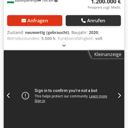
1.200.000 €
Bátonyterenye
764 km
Festpreis zzgl. MwSt.
Anfragen
Anrufen
Zustand:
neuwertig (gebraucht)
, Baujahr:
2020
,
Betriebsstunden:
5.500 h
, Funktionsfähigkeit:
voll
funktionsfähig
, Maschinen-/Fahrzeugnummer:
XZHGB50-
12050
, Ausstattung:
Dokumentation/Handbuch
,
Kleinanzeige
BESICHTIGUNG DER MASCHINENLINIE NUR FÜR
ERNSTHAFTE INTERESSENTEN! IM JANUAR IST EINE
DEMONTAGE NICHT GEPLANT, DIE ANZEIGE KANN DAHER
NICHT WEITERGESCHALTET WERDEN. Zum Verkauf steht
eine in Ungarn absolut einzigartige Maschinenlinie. 1. Die
Linie produziert Trays zur Lagerung von je 10 Eiern, im
Dauer- oder Einzelbetrieb. Vom Rohmaterialhandling bis
zur Auslieferung wird ein vollständiges System angeboten.
2. Der Produktionsstandort für die Eierkartonherstellung
befindet sich in Bátonyterenye. Das Industriegebiet bietet
die für den Produktionsbetrieb erforderliche vollständige
Infrastruktur. 3. Die gesamte produzierte Menge wird auf