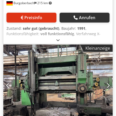
Burgoberbach
215 km
Preisinfo
Anrufen
Zustand:
sehr gut (gebraucht)
, Baujahr:
1991
,
Funktionsfähigkeit:
voll funktionsfähig
, Verfahrweg X-
Achse:
500 mm
, Verfahrweg Y-Achse:
350 mm
, Verfahrweg
Z-Achse:
120 mm
, Verfahrweg W-Achse:
450 mm
, Zum
Kleinanzeige
Verkauf steht eine Koordinaten Schleifmaschine der Marke
Hauser und des Typs S35-400 Die Maschine ist in einem
sehr gutem Zustand und wurde 2024 für 15.000 €
teilüberholt Maschine besitzt 6 sehr wertige
Schleifmotoren, ein Stirnmotor und Turbinen. TECHNISCHE
DATEN Abstand zwischen Ständer und Spindel: 365 mm
Durchgang zw. Tisch + Spindel: 485 mm Durchmesser der
Hauptspindel: 100 mm X-Achse: 500 mm Y-Achse: 350 mm
Z-Achse: 120 mm W-Achse: 450 mm Chjdpswtqthsfx Ab
Noa U-Achse: 5,5 mm Konischschleifen: max. 16°
Tischgröße: 600 x 380 mm T-Nuten: 6 Stück, 10 mm Breite,
50 mm Abstand Tischbelastung: 300 kg Drehzahl und
Werkzeugaufnahme Drehzahl 22S: 4.500 - 22.500 U/min