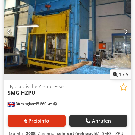
FEINTOOL HFA 320 wurde 2019 komplette general überholt
und ist in einem NEUwertigem Zustand mit neue CE-
Kennzeichnung MAIN RAM total force (nominal) 320 to
stroke min. 30 mm stroke 80 mm V-RING Cjdsvwgl Nepfx
Ab Noha nominal force 160 to stroke 30 mm COUNTER
RAM nominal force 80 to stroke 30 mm TOOL DIMENSIONS
lower table - width 630 mm lower table - depth 740 mm
upper table - width 630 mm upper table - depth 630 mm
daylight max. 320 mm ELECTRICAL SPECIFICATIONS total
power consumption 60 kW
1
/
5
Hydraulische Ziehpresse
SMG
HZPU
Birmingham
860 km
Preisinfo
Anrufen
Baujahr:
2008
, Zustand:
sehr gut (gebraucht)
, SMG HZPU