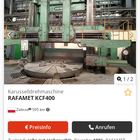
Fräserdurchmesser: 500 mm Chjdpfxjxln Iws Ab Nsa
Fräserdrehzahlen: 9–63 U/min Gesamtanschlusswert: 47
kW Maschinengewicht: 160 t Ausstattung: Standard-
Wälzfräskopf, tangentialer Fräskopf,
Innenbearbeitungskopf, Wechselrädersatz, Stützen. Video
verfügbar.
1
/
2
Karusselldrehmaschine
RAFAMET
KCF400
Zabrze
595 km
Preisinfo
Anrufen