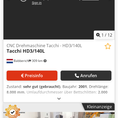
PRODUKTIONS- & METALLBEARBEITUNGSMASCHINEN
UVM. Sie benötigen eine hochwertige, aber preiswerte
Metallbearbeitungsmaschine für Ihre Fertigung? Oder
wollen Sie Ihre verkaufen? Für weitere Infos- oder
Kontaktmöglichkeiten besuchen Sie uns auf unserer
Webseite
1
/
12
CNC Drehmaschine Tacchi - HD3/140L
Tacchi
HD3/140L
Babberich
309 km
Preisinfo
Anrufen
Zustand:
sehr gut (gebraucht)
, Baujahr:
2001
, Drehlänge:
8.000 mm
, Umlaufdurchmesser über Bettschlitten:
2.000
mm
, Werkstückgewicht (max.):
25.000 kg
,
Umlaufdurchmesser über Oberschlitten:
1.550 mm
,
Kleinanzeige
Drehdurchmesser Bett Ø 2000 mm Drehdurchmesser
Schlitten 1550 mm Drehlänge 8000 mm Spindelbohrung