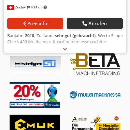
Zuchwil
488 km
Preisinfo
Anrufen
Baujahr:
2010
, Zustand:
sehr gut (gebraucht)
, Werth Scope
Check 400 Multisensor-Koordinatenmessmaschine
Baujahr: 2010 X-Achse: 400 mm Chedpfjnk U E Ajx Agfea Y-
Achse: 200 mm Z-Achse: 200 mm Max. Messstückgewicht:
20 kg Max. Messstückhöhe: 200 mm Für die Richtigkeit,
Vollständigkeit und Aktualität der Angaben wird keine
Gewähr übernommen.