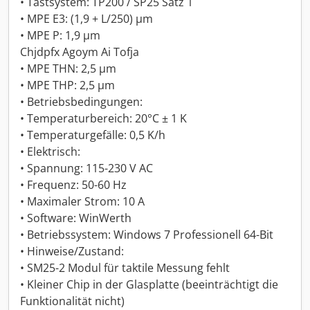
• Tastsystem: TP200 / SP25 Satz 1
• MPE E3: (1,9 + L/250) µm
• MPE P: 1,9 µm
Chjdpfx Agoym Ai Tofja
• MPE THN: 2,5 µm
• MPE THP: 2,5 µm
• Betriebsbedingungen:
• Temperaturbereich: 20°C ± 1 K
• Temperaturgefälle: 0,5 K/h
• Elektrisch:
• Spannung: 115-230 V AC
• Frequenz: 50-60 Hz
• Maximaler Strom: 10 A
• Software: WinWerth
• Betriebssystem: Windows 7 Professionell 64-Bit
• Hinweise/Zustand:
• SM25-2 Modul für taktile Messung fehlt
• Kleiner Chip in der Glasplatte (beeinträchtigt die
Funktionalität nicht)