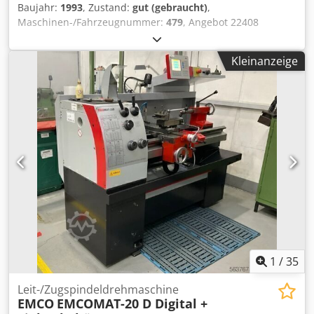
Baujahr:
1993
, Zustand:
gut (gebraucht)
,
Hand-/Fußbedienung - Bedienungsanleitung (PDF)
Maschinen-/Fahrzeugnummer:
479
, Angebot 22408
Technische Daten: - max Arbeitsbreite 3050 mm - max.
Schnittleistung St 40 10 mm - Ausladung 270 mm -
Kleinanzeige
Schnittwinkel ° - Schnittspaltverstellung von Hand
Dsdpfopxmxcsx Achock - Anzahl der hydraulischen
Niederhalter 16 stk - Mot.-Hinteranschlag 20 - 650 mm -
vorderer Winkelanschlag + Auflagearme - Hubzahl je nach
Schnittwinkel und Schnittlänge 7 - 12 pro/min -
Hydraulikantrieb 400 V / 22 kW - Tischhöhe ca. 820 mm -
Platzbedarf einschl. Hinteranschlag, ohne vordere
Auflagearme - ca. B 3850 x H 2000 x T 2000 mm - Gewicht
ca. 8500 kg - mit: - E-Fuß - Schalter -
Schnittlinienbeleuchtung
1
/
35
Leit-/Zugspindeldrehmaschine
EMCO
EMCOMAT-20 D Digital +