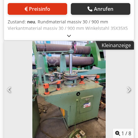
Preisinfo
Anrufen
Zustand:
neu
, Rundmaterial massiv 30 / 900 mm
Vierkantmaterial massiv 30 / 900 mm Winkelstahl 35X35X5
/ 600 mm T - Stahl - Steg nach außen 50x6 / 600 mm
Achsendurchmesser 40 mm Arbeitsgeschwindigkeit 4,5
Kleinanzeige
m/min Rollendurchmesser 148 mm Gesamtleistungsbedarf
1,1 kW Maschinengewicht ca. 0,3 t Raumbedarf ca. 0,75 x
0,6 x 1,4 m Dcedpeq Adtqefx Achsk Elektrische Profilwalze -
wahlweise horizontales oder vertikales Arbeiten - 1 Satz
gehärtete Standart-Walzen - untere 2 Walzen sind
angetrieben - 1 Satz Kunststoff-Walten für Durchmesser
33,7mm/1" - Bedienungsanleitung - Fußschalter links/recht
und NOT-AUS
1
/
8