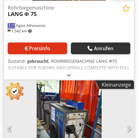
Rohrbiegemaschine
LANG
Φ 75
Agios Athanasios
1.542 km
Preisinfo
Anrufen
Zustand:
gebraucht
, ROHRBIEGEMACHINE LANG Φ75
SUITABLE FOR ELBOWS AND SPIRALS COMPLETE WITH FULL
SET OF MOULDS Dcedpfx Acow Dbb Dshjk IN EXCELLENT
CONDITION
Kleinanzeige