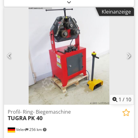
Gesamtleistungsbedarf: 17 kVA kVA Maschinengewicht ca.:
132 kg Abmessungen Maschine: 1,3 x 0,5 x 0,9 m - WIG
Kleinanzeige
Schweißen mit Gleichstrom - WIG Schweißen mit
Impulsstrom - E-Handschweißen Steuerung Umschaltung
2/4 Takt Punktschweißen, stufenlos Neue Bauteile wie: -
Schlauchpaket 4,0 Meter, wassergekühlt -Massezange und
Massekabel 4,0 Meter -Druckminderer -WIG
Schweißbrenner ERGO 301 *
1
/
10
Profil- Ring- Biegemaschine
TUGRA
PK 40
Velen
256 km