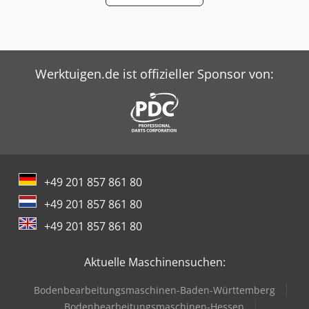
Positionieranzeige für Länge und Verdrehung (Anzeige im
Touch Panel) - Länge 3000 mm - Vorzeitiger Dornauszug
zur Optimierung der Bogenqualität • Für den Einsatz von
Kugeldornen • Dorn wird während des Biegevorgans
automatisch gezogen • Einstellung bis 10° stufenlos
Werktuigen.de ist offizieller Sponsor von:
programmierbar - Automatische Dornschmierung als Öl-
Minimalmengenschmierung - TUBOLUB Z-M (5 Liter /
Gebinde) für Minimalmengenschmierung - Schnittstelle
für Netzwerkanbindung und Datenimport aus PIPEFAB -
Montagevorsatz für Schneidringmontage mit Messsystem
(automatische Druckeinstellung) - Software -
Rohrbiegesoftware PIPEFAB 4.0 BE Basic Paket • Datenbank
Oracle Express für Einzelplatzanwendung • Erstellen von
+49 201 857 861 80
Isometrien (Einzelrohr) • ConCSVImp - Schnittstelle Import
+49 201 857 861 80
Format CSV • Berechnung von Biegedaten unter
Berücksichtigung von Rückfederung,Streckung und
+49 201 857 861 80
Auffederung • Prüfung von Klemmlängen, Anfangs- und
Endlängen • Ausgabe von Biegedaten (Ausdruck) •
Aktuelle Maschinensuchen:
BendSim - Biegesimulation und grafische Darstellung über
parametrische Werkzeugauslegung • BendCon - Erstellung
Bodenbearbeitungsmaschinen-Baden-Württemberg
undÜbergabe von NC-Biegedaten für TUBOMAT - IsoTools
Bodenbearbeitungsmaschinen-Hessen
– 3D-Darstellung, Beschriftungstools - ConSTEP -