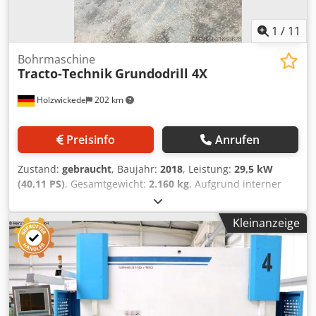
1
/
11
Bohrmaschine
Tracto-Technik
Grundodrill 4X
Holzwickede
202 km
Preisinfo
Anrufen
Zustand:
gebraucht
, Baujahr:
2018
, Leistung:
29,5 kW
(40,11 PS)
, Gesamtgewicht:
2.160 kg
, Aufgrund interner
Umstrukturierungen möchten wir folgende Maschine aus
unserem Bestand zum Verkauf anbieten: Dcsdpfxsy Nmffs
Kleinanzeige
Achek Bezeichnung: HDD Spülbohranlage Maschinen-Typ:
Grundodrill 4X Seriennummer: 4X1826295M Baujahr: 2018
Masse: 2.160 kg Motorleistung: 29,5 kW Maximaler
Betriebsdruck: 310 bar Länge: 3.500 mm Breite: 1.200 mm
Höhe: 1.710 mm Wartung sowie Service wurden vor
kurzem bei der Firma TRACTO durchgeführt. Das Gerät ist