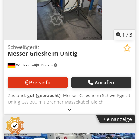
1
/
3
Schweißgerät
Messer Griesheim
Unitig
Weiterstadt
192 km
Preisinfo
Anrufen
Zustand:
gut (gebraucht)
, Messer Griesheim Schweißgerät
Unitig GW 300 mit Brenner Massekabel Gleich
Wechselstrom Dedpfx Acsugv S Sshsck
Kleinanzeige