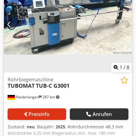
1
/
8
Rohrbiegemaschine
TUBOMAT
TUB-C G3001
Niederlangen
287 km
Preisinfo
Anrufen
Zustand:
neu
, Baujahr:
2025
, Rohrdurchmesser 48,3 mm
Wandstärke 3,25 mm Biegeradius min. max. 180 mm