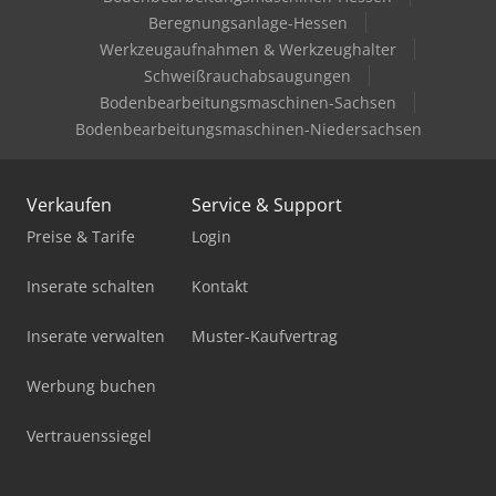
Schnittstelle Import im Format STEP - Werkzeugaufnahmen
Beregnungsanlage-Hessen
- Biegewerkzeuge bestehend aus Biegerolle, Klemmstück
Werkzeugaufnahmen & Werkzeughalter
und Gleitstück (feststehend) - Biegedorne 3000 mm für
Schweißrauchabsaugungen
Stahlrohre Ausführung mit Schmierkanal für Öl-
Bodenbearbeitungsmaschinen-Sachsen
Minimalmengenschmierung - Vormontagestutzen -
Bodenbearbeitungsmaschinen-Niedersachsen
Gegenhalteplatten zur Schneidringvormontage mit
automatischer Druckeinstellung an Stahl- und
Edelstahlrohren - Inbetriebnahme - Verpackungskosten
Verkaufen
Service & Support
Preise & Tarife
Login
Inserate schalten
Kontakt
Inserate verwalten
Muster-Kaufvertrag
Werbung buchen
Vertrauenssiegel