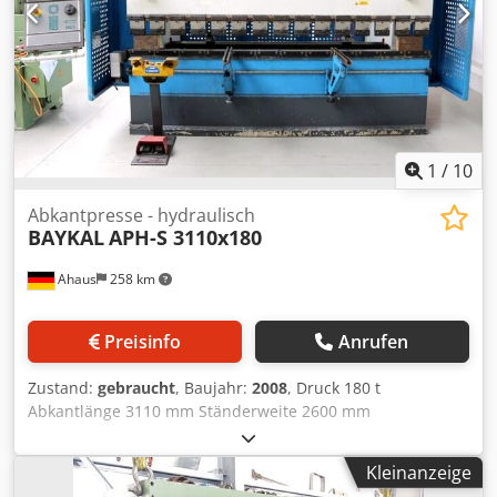
funktionsfähig. Interessenten können uns gerne ihre
Preisvorstellung bzw. ein Angebot zukommen lassen.
Wenn Sie Rückfragen haben oder mehr Informationen
benötigen, schreiben Sie uns gerne eine Nachricht oder
rufen uns an.
1
/
10
Abkantpresse - hydraulisch
BAYKAL
APH-S 3110x180
Ahaus
258 km
Preisinfo
Anrufen
Zustand:
gebraucht
, Baujahr:
2008
, Druck 180 t
Abkantlänge 3110 mm Ständerweite 2600 mm
Ständerausladung 410 mm Zustellgeschwindigkeit 100
mm/sec Arbeitsgeschwindigkeit 10.0 mm/sec
Kleinanzeige
Rückzugsgeschwindigkeit 80.0 mm/sec Hinteranschlag -