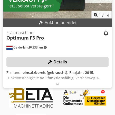
Jetzt selbst versteigern!
1
/
14
Auktion beendet
Fräsmaschine
Optimum
F3 Pro
Gelderland
333 km
Details
Zustand:
einsatzbereit (gebraucht)
, Baujahr:
2015
,
Funktionsfähigkeit:
voll funktionsfähig
, Verfahrweg X-
Achse:
355 mm
, Verfahrweg Y-Achse:
190 mm
, Verfahrweg
Z-Achse:
245 mm
, Spindeldrehzahl (max.):
3.000 U/min
,
Tischbreite:
180 mm
, Tischlänge:
530 mm
, TECHNISCHE
DETAILS Anzahl der Achsen: 3 Verfahrweg X: 355 mm
Verfahrweg Y: 190 mm Verfahrweg Z: 245 mm Max.
Spindeldrehzahl: 3.000 U/min Schnittstelle: BT30