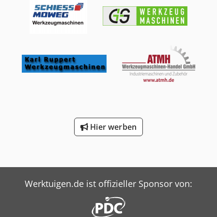
Tischgröße Länge: 530 mm Tischgröße Breite: 180 mm
Max. Werkstückgewicht: 30 kg Steuerungstyp: Siemens
808D Steuerung: CNC Motorleistung: 1,5 kW MASCHINEN-
DETAILS Abmessungen (L x B x H): 1.400 x 1.380 x 2.000 mm
Transportgewicht: 1.400 kg Transportpakete: 1
Dokumentation verfügbar: Ja CE-Kennzeichnung
vorhanden: Ja AUSSTATTUNG - Steuerung Siemens 808D -
CNC-gesteuert - Dokumentation verfügbar - CE-
Kennzeichnung vorhanden - Großer Schraubstock -
Teilapparat Dodsw Tzkispfx Aphsck - Feinschraubstock - 19
Kegel BT30 - Spannzangensätze ER32 und ER25 -
CamBamPro mit Lizenz (Zeichnen/Programmieren) und
Postprozessor für Siemens konfiguriert - Komplette
Hier werben
technische Dokumentation
Werktuigen.de ist offizieller Sponsor von: